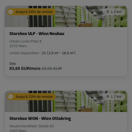
Jusqu'à 20% de remise
1,3 km
Storebox ULP - Wien Neubau
Urban-Loritz-Platz 8
1070 Wien
Unités disponibles :
21
(
2,5 m²
-
16,5 m²
)
Dès
83,69 EUR/mois
93,00 EUR
Jusqu'à 20% de remise
1,7 km
Storebox WON - Wien Ottakring
Neulerchenfelder Straße 62
1160 Wien