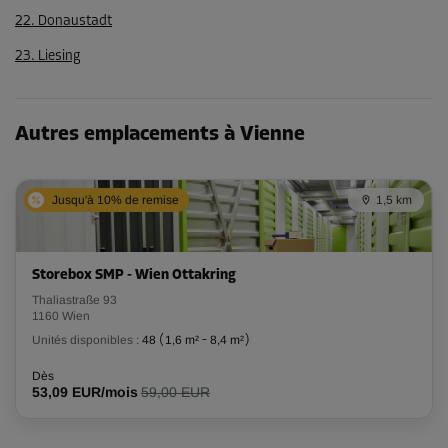
22. Donaustadt
23. Liesing
Autres emplacements à Vienne
Jusqu'à 10% de remise
1,5 km
Storebox SMP - Wien Ottakring
Thaliastraße 93
1160 Wien
Unités disponibles :
48
(
1,6 m²
-
8,4 m²
)
Dès
53,09 EUR/mois
59,00 EUR