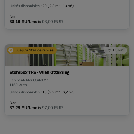
Unités disponibles :
20
(
2,3 m²
-
13 m²
)
Dès
88,19 EUR/mois
98,00 EUR
Jusqu'à 20% de remise
1,5 km
Storebox THS - Wien Ottakring
Lerchenfelder Gürtel 27
1160 Wien
Unités disponibles :
10
(
2,2 m²
-
6,2 m²
)
Dès
87,29 EUR/mois
97,00 EUR