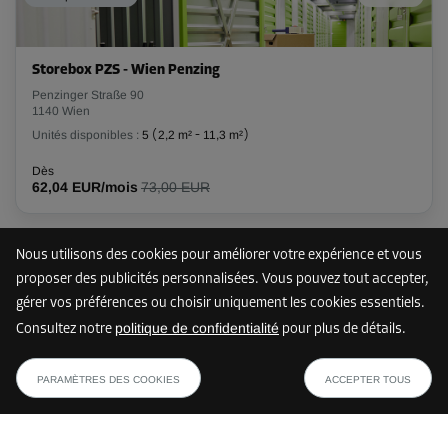
Long:
4,5
m
Larg:
2
m
Haut:
2,8
m
Storebox PZS - Wien Penzing
-10%
Penzinger Straße 90
1140 Wien
Dès
256,00 EUR/mois
Unités disponibles :
5
(
2,2 m²
-
11,3 m²
)
230,39 EUR/mois
Dès
62,04 EUR/mois
73,00 EUR
Compartiment 58
Surface: 5,8 m²
Nous utilisons des cookies pour améliorer votre expérience et vous
Plus que 9 unités
2 km
Volume: 16,2 m³
proposer des publicités personnalisées. Vous pouvez tout accepter,
gérer vos préférences ou choisir uniquement les cookies essentiels.
Long:
3,1
m
Larg:
1,9
m
Haut:
2,8
m
politique de confidentialité
Consultez notre
pour plus de détails.
Storebox LZS - Wien Penzing
dès
-10%
AFFICHER LE PLAN
Linzer Straße 54
125,99 EUR/mois
PARAMÈTRES DES COOKIES
ACCEPTER TOUS
1140 Wien
Dès
Unités disponibles :
9
(
2,4 m²
-
6,9 m²
)
188,00 EUR/mois
169,19 EUR/mois
Dès