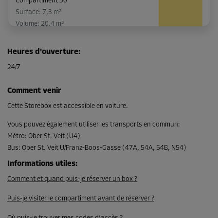
Compartiment 30
Surface: 7,3 m²
Volume: 20,4 m³
Long:
3
m
Larg:
2,4
m
Haut:
2,8
m
Heures d'ouverture
:
-10%
24/7
Dès
221,00 EUR/mois
Comment venir
198,89 EUR/mois
Cette Storebox est accessible en voiture.
Vous pouvez également utiliser les transports en commun
:
Métro
:
Ober St. Veit (U4)
Compartiment 32
Bus
:
Ober St. Veit U/Franz-Boos-Gasse (47A, 54A, 54B, N54)
Surface: 3,7 m²
Volume: 10,4 m³
Informations utiles
:
Comment et quand puis-je réserver un box ?
Long:
3,1
m
Larg:
1,2
m
Haut:
2,8
m
Puis-je visiter le compartiment avant de réserver ?
-10%
Dès