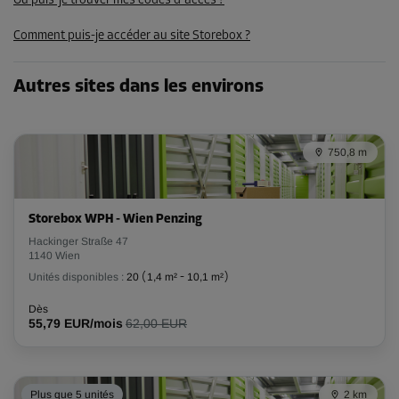
Où puis-je trouver mes codes d'accès ?
140,00 EUR/mois
Comment puis-je accéder au site Storebox ?
125,99 EUR/mois
Autres sites dans les environs
Compartiment 44
Surface: 4,3 m²
Volume: 12 m³
750,8 m
Long:
2,3
m
Larg:
1,9
m
Haut:
2,8
m
Storebox WPH - Wien Penzing
-10%
Hackinger Straße 47
Dès
1140 Wien
156,00 EUR/mois
Unités disponibles :
20
(
1,4 m²
-
10,1 m²
)
140,39 EUR/mois
Dès
55,79 EUR/mois
62,00 EUR
Compartiment 51
Surface: 9,1 m²
Plus que 5 unités
2 km
Volume: 25,5 m³