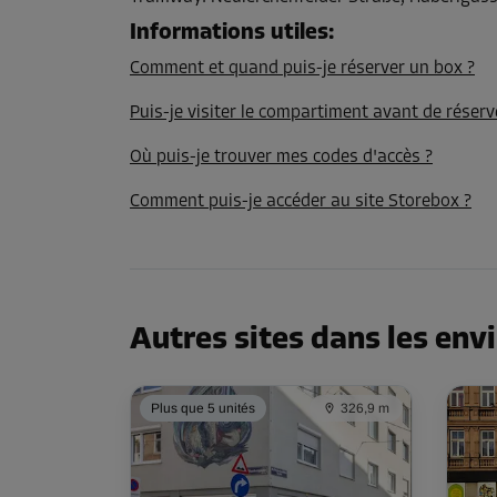
Informations utiles
:
Compartiment 18
Comment et quand puis-je réserver un box ?
Surface: 3,4 m²
Puis-je visiter le compartiment avant de réserv
Volume: 9,2 m³
Où puis-je trouver mes codes d'accès ?
Long:
2,6
m
Larg:
1,3
m
Haut:
2,7
m
Comment puis-je accéder au site Storebox ?
Compartiment 24
Surface: 2,3 m²
Volume: 6,2 m³
Autres sites dans les env
Long:
1,9
m
Larg:
1,2
m
Haut:
2,7
m
Plus que 5 unités
326,9 m
Compartiment 25
Surface: 2,3 m²
Volume: 6,2 m³