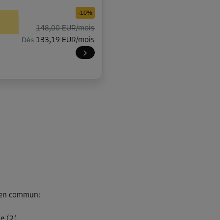
-10%
148,00 EUR/mois
Dès
133,19 EUR/mois
-10%
160,00 EUR/mois
Dès
143,99 EUR/mois
-10%
145,00 EUR/mois
s en commun
:
Dès
130,49 EUR/mois
e (2)