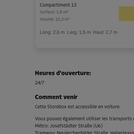
Compartiment 13
Surface: 3,8 m²
Volume: 10,3 m³
Long:
2,6
m
Larg:
1,5
m
Haut:
2,7
m
Compartiment 16
Surface: 4,2 m²
Volume: 11,3 m³
Heures d'ouverture
:
Long:
2,6
m
Larg:
1,6
m
Haut:
2,7
m
24/7
Comment venir
Compartiment 17
Cette Storebox est accessible en voiture.
Surface: 3,7 m²
Volume: 10 m³
Vous pouvez également utiliser les transport
Métro
:
Josefstädter Straße (U6)
Long:
2,6
m
Larg:
1,4
m
Haut:
2,7
m
Tramway
:
Neulerchenfelder Straße, Haberlgass