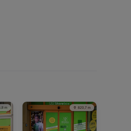
,8 m
820,7 m