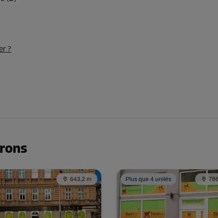
-10%
135,00 EUR/mois
er ?
Dès
121,49 EUR/mois
-10%
98,00 EUR/mois
Dès
88,19 EUR/mois
irons
643,2 m
Plus que 4 unités
786
-10%
98,00 EUR/mois