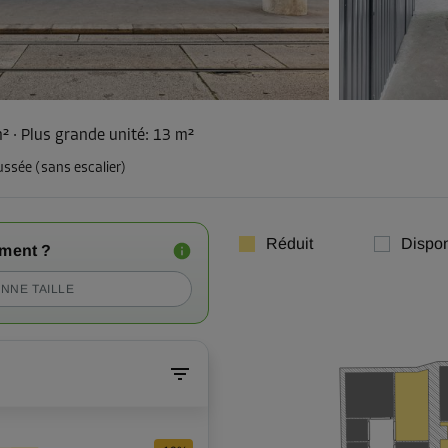
m²
·
Plus grande unité
:
13 m²
ussée (sans escalier)
Réduit
Dispon
iment ?
NNE TAILLE