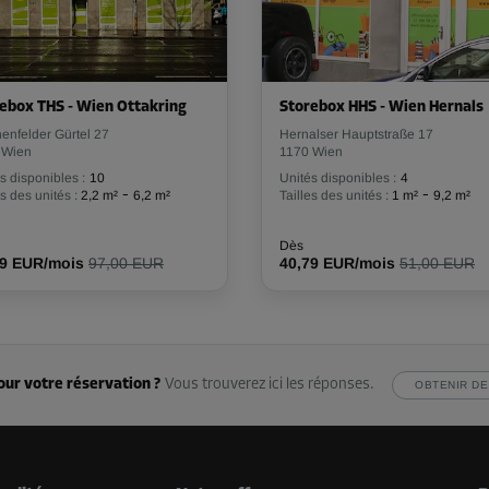
Dès
88,19 EUR/mois
ebox THS - Wien Ottakring
Storebox HHS - Wien Hernals
-10%
enfelder Gürtel 27
Hernalser Hauptstraße 17
 Wien
188,00 EUR/mois
1170 Wien
Dès
s disponibles :
169,19 EUR/mois
10
Unités disponibles :
4
-
-
es des unités :
2,2 m²
6,2 m²
Tailles des unités :
1 m²
9,2 m²
Dès
29 EUR/mois
97,00 EUR
40,79 EUR/mois
51,00 EUR
-10%
244,00 EUR/mois
Dès
219,59 EUR/mois
our votre réservation ?
Vous trouverez ici les réponses.
OBTENIR DE
-10%