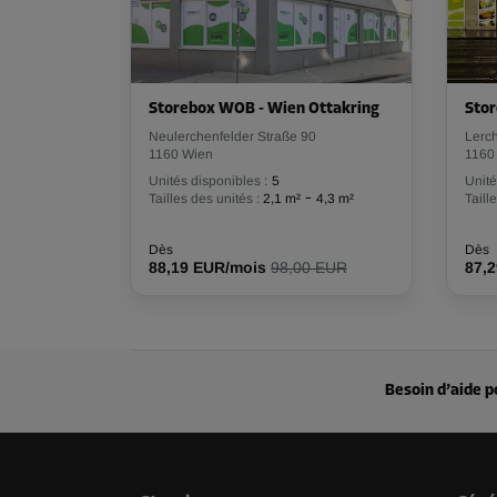
Long:
1,9
m
Larg:
1,2
m
Haut:
2,7
m
Storebox WOB - Wien Ottakring
Stor
Compartiment 28
Surface: 5,2 m²
Neulerchenfelder Straße 90
Lerch
1160 Wien
1160
Volume: 14 m³
Unités disponibles :
5
Unité
-
Tailles des unités :
2,1 m²
4,3 m²
Taill
Long:
2,7
m
Larg:
1,9
m
Haut:
2,7
m
Dès
Dès
88,19 EUR/mois
98,00 EUR
87,
Compartiment 31
Surface: 7,7 m²
Volume: 20,8 m³
Long:
2,9
m
Larg:
2,7
m
Haut:
2,7
m
Besoin d’aide p
Compartiment 36