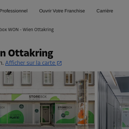
Professionnel
Ouvrir Votre Franchise
Carrière
box WON - Wien Ottakring
n Ottakring
n.
Afficher sur la carte