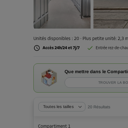
Unités disponibles :
20
· Plus petite unité
:
2,3 
Accès 24h/24 et 7j/7
Entrée rez-de-cha
Que mettre dans le Compart
TROUVER LA BO
Toutes les tailles
20
Résultats
Compartiment 1