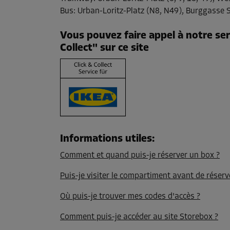
Bus
:
Urban-Loritz-Platz (N8, N49), Burggasse 
Compartiment 25
Surface: 3,2 m²
Vous pouvez faire appel à notre ser
Volume: 11,3 m³
Collect" sur ce site
Long:
1,71
m
Larg:
1,86
m
Haut:
3,52
m
Compartiment 29
Surface: 16,5 m²
Informations utiles
:
Volume: 66,2 m³
Long:
5,17
m
Larg:
3,18
m
Haut:
4,01
Comment et quand puis-je réserver un box ?
m
Puis-je visiter le compartiment avant de réserv
Où puis-je trouver mes codes d'accès ?
Compartiment 31
Surface: 5,1 m²
Comment puis-je accéder au site Storebox ?
Volume: 17 m³