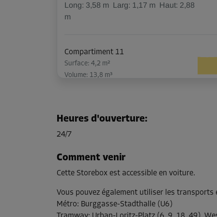
Long:
3,58
m
Larg:
1,17
m
Haut:
2,88
m
Compartiment 11
Surface: 4,2 m²
Volume: 13,8 m³
Long:
1,38
m
Larg:
3,03
m
Haut:
3,27
m
Heures d'ouverture
:
24/7
Compartiment 23
Surface: 3,2 m²
Comment venir
Volume: 11,3 m³
Cette Storebox est accessible en voiture.
Long:
1,71
m
Larg:
1,86
m
Haut:
3,52
Vous pouvez également utiliser les transport
m
Métro
:
Burggasse-Stadthalle (U6)
Tramway
:
Urban-Loritz-Platz (6, 9, 18, 49), W