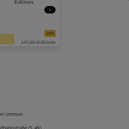
EUR/mois
-10%
147,00 EUR/mois
Dès
132,29
EUR/mois
-10%
116,00 EUR/mois
Dès
104,39
EUR/mois
s en commun
:
estbahnstraße (5, 49)