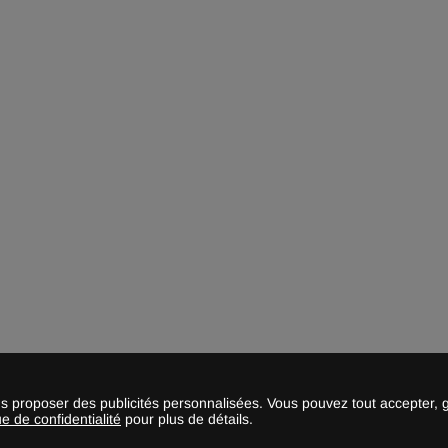
-10%
93,00 EUR/mois
Dès
83,69
EUR/mois
-10%
129,00 EUR/mois
Dès
116,09
EUR/mois
-10%
us proposer des publicités personnalisées. Vous pouvez tout accepter, 
ue de confidentialité
pour plus de détails.
129,00 EUR/mois
Dès
116,09