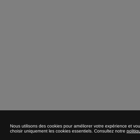
Compartiment 39
Surface: 2,5 m²
Volume: 8,4 m³
Long:
1,67
m
Larg:
1,48
m
Haut:
3,36
m
Compartiment 42
Surface: 3,6 m²
Volume: 10,9 m³
Long:
2,41
m
Larg:
1,49
m
Haut:
3,01
m
Compartiment 43
Nous utilisons des cookies pour améliorer votre expérience et vo
Surface: 3,6 m²
choisir uniquement les cookies essentiels. Consultez notre
politiq
Volume: 11 m³