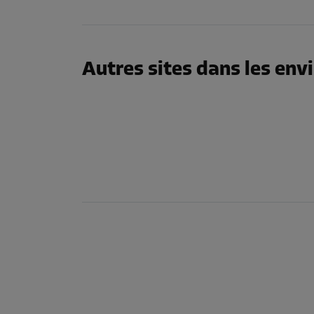
Long:
2,07
m
Larg:
2,46
m
Haut:
3,32
m
Autres sites dans les env
Compartiment 33
Surface: 7,8 m²
Volume: 18,7 m³
Long:
3,56
m
Larg:
2
m
Haut:
2,39
m
Compartiment 38
Surface: 2,5 m²
Volume: 6,5 m³
Long:
1,65
m
Larg:
1,48
m
Haut:
2,6
m