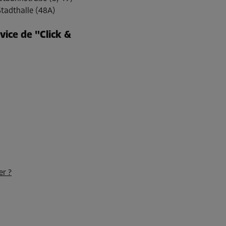
Stadthalle (48A)
-10%
vice de "Click &
116,00 EUR/mois
Dès
104,39
EUR/mois
Dès
426,00
EUR/mois
er ?
-10%
172,00 EUR/mois