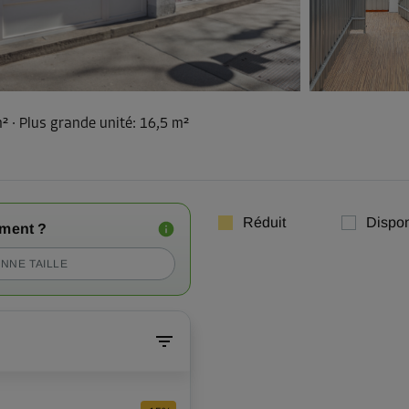
m²
·
Plus grande unité
:
16,5 m²
Réduit
Dispon
iment ?
NNE TAILLE