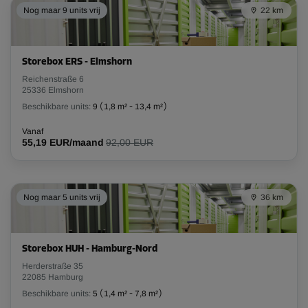
Nog maar 9 units vrij
22 km
Storebox ERS - Elmshorn
Reichenstraße 6
25336 Elmshorn
Beschikbare units:
9
(
1,8 m²
-
13,4 m²
)
Vanaf
55,19 EUR/maand
92,00 EUR
Nog maar 5 units vrij
36 km
Storebox HUH - Hamburg-Nord
Herderstraße 35
22085 Hamburg
Beschikbare units:
5
(
1,4 m²
-
7,8 m²
)