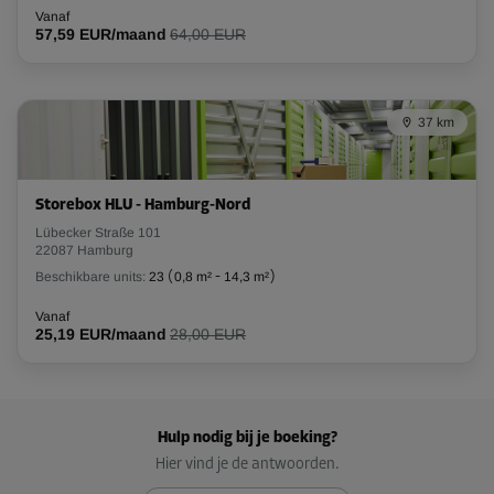
Vanaf
57,59 EUR/maand
64,00 EUR
37 km
Storebox HLU - Hamburg-Nord
Lübecker Straße 101
22087 Hamburg
Beschikbare units:
23
(
0,8 m²
-
14,3 m²
)
Vanaf
25,19 EUR/maand
28,00 EUR
Hulp nodig bij je boeking?
Hier vind je de antwoorden.