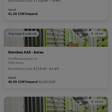
Beschikbare units:
17
(
0,6 m²
-
7,9 m²
)
Vanaf
41.00 CHF/maand
Nog maar 8 units vrij
28 km
Storebox AAS - Aarau
Schiffländestrasse 45
5000 Aarau
Beschikbare units:
8
(
1,5 m²
-
4,1 m²
)
Vanaf
48.59 CHF/maand
81.00 CHF
44 km