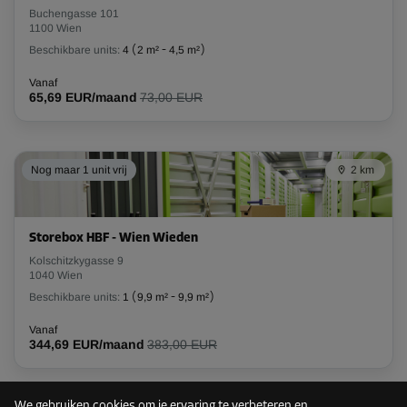
Buchengasse 101
1100 Wien
Beschikbare units:
4
(
2 m²
-
4,5 m²
)
Vanaf
65,69 EUR/maand
73,00 EUR
Nog maar 1 unit vrij
2 km
Storebox HBF - Wien Wieden
Kolschitzkygasse 9
1040 Wien
Beschikbare units:
1
(
9,9 m²
-
9,9 m²
)
Vanaf
344,69 EUR/maand
383,00 EUR
We gebruiken cookies om je ervaring te verbeteren en