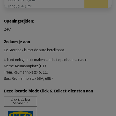
Oppervlak: 1,4 m²
Inhoud: 4,1 m³
L:
1,26
m
B:
1,11
m
H:
2,9
m
Openingstijden
:
-10%
24/7
Vanaf
71,00 EUR/maand
Zo kom je aan
63,89 EUR/maand
De Storebox is met de auto bereikbaar.
U kunt ook gebruik maken van het openbaar vervoer
:
Metro
:
Reumannplatz (U1)
Tram
:
Reumannplatz (6, 11)
Bus
:
Reumannplatz (68A, 68B)
Deze locatie biedt Click & Collect-diensten aan