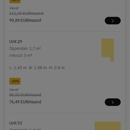
Vanaf
111,00 EUR/maand
99,89 EUR/maand
Unit 29
Oppervlak: 1,7 m²
Inhoud: 5 m³
L:
1,42
m
B:
1,08
m
H:
2,9
m
-10%
Vanaf
85,00 EUR/maand
76,49 EUR/maand
Unit 53