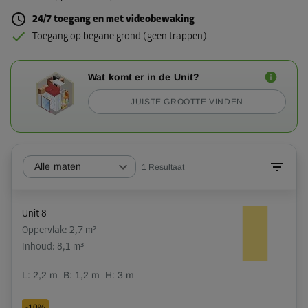
24/7 toegang en met videobewaking
Toegang op begane grond (geen trappen)
Wat komt er in de Unit?
JUISTE GROOTTE VINDEN
Alle maten
1
Resultaat
Unit 8
Oppervlak: 2,7 m²
Inhoud: 8,1 m³
L:
2,2
m
B:
1,2
m
H:
3
m
-10%