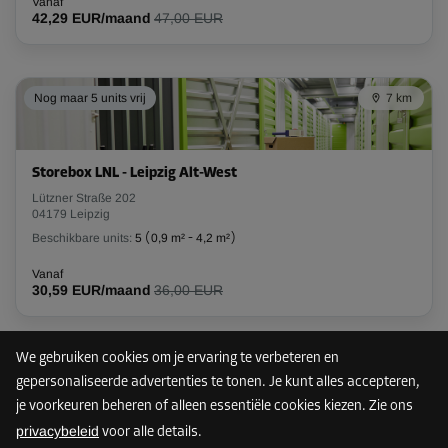
Vanaf
42,29 EUR/maand
47,00 EUR
Nog maar 5 units vrij
7 km
Storebox LNL - Leipzig Alt-West
Lützner Straße 202
04179 Leipzig
Beschikbare units:
5
(
0,9 m²
-
4,2 m²
)
Vanaf
30,59 EUR/maand
36,00 EUR
We gebruiken cookies om je ervaring te verbeteren en
Nog maar 1 unit vrij
35 km
gepersonaliseerde advertenties te tonen. Je kunt alles accepteren,
je voorkeuren beheren of alleen essentiële cookies kiezen. Zie ons
privacybeleid
voor alle details.
Storebox HMH - Halle (Saale) Mitte