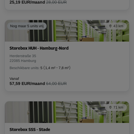
25,19 EUR/maand
28,00 EUR
Nog maar 5 units vrij
43 km
Storebox HUH - Hamburg-Nord
Herderstraße 35
22085 Hamburg
Beschikbare units:
5
(
1,4 m²
-
7,8 m²
)
Vanaf
57,59 EUR/maand
64,00 EUR
71 km
Storebox SSS - Stade