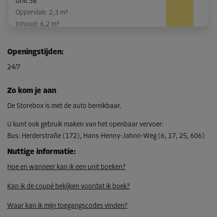
Unit 38
Oppervlak: 2,3 m²
Inhoud: 6,2 m³
L:
1,6
m
B:
1,4
m
H:
2,7
m
Openingstijden
:
-10%
24/7
Vanaf
96,00 EUR/maand
Zo kom je aan
86,39 EUR/maand
De Storebox is met de auto bereikbaar.
U kunt ook gebruik maken van het openbaar vervoer
:
Bus
:
Herderstraße (172), Hans-Henny-Jahnn-Weg (6, 17, 25, 606)
Unit 55
Oppervlak: 3,3 m²
Nuttige informatie
:
Inhoud: 8,9 m³
Hoe en wanneer kan ik een unit boeken?
L:
3
m
B:
1,1
m
H:
2,7
m
Kan ik de coupé bekijken voordat ik boek?
-10%
Waar kan ik mijn toegangscodes vinden?