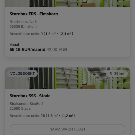
Storebox ERS - Elmshorn
Reichenstraße 6
25336 Elmshorn
Beschikbare units:
9
(
1,8 m²
-
13,4 m²
)
Vanaf
55,19 EUR/maand
92,00 EUR
VOLGEBOEKT
36 km
Storebox SSS - Stade
Stralsunder Straße 2
21680 Stade
Beschikbare units:
26
(
1,5 m²
-
11,2 m²
)
NAAR WACHTLIJST