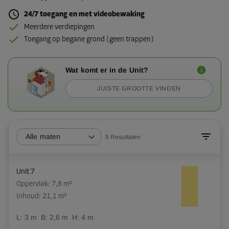
24/7 toegang en met videobewaking
Meerdere verdiepingen
Toegang op begane grond (geen trappen)
Wat komt er in de Unit?
JUISTE GROOTTE VINDEN
Alle maten
5
Resultaten
Unit 7
Oppervlak: 7,8 m²
Inhoud: 21,1 m³
L:
3
m
B:
2,6
m
H:
4
m