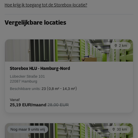
Vanaf
Hoe krijg ik toegang tot de Storebox-locatie?
124,00 EUR/maand
111,59 EUR/maand
Vergelijkbare locaties
Unit 108
Oppervlak: 1,4 m²
2 km
Inhoud: 3,7 m³
L:
1,72
m
B:
0,8
m
H:
2,7
m
Storebox HLU - Hamburg-Nord
Lübecker Straße 101
-10%
22087 Hamburg
Vanaf
Beschikbare units:
23
(
0,8 m²
-
14,3 m²
)
64,00 EUR/maand
57,59 EUR/maand
Vanaf
25,19 EUR/maand
28,00 EUR
Nog maar 9 units vrij
30 km