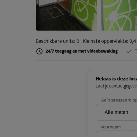
Beschikbare units:
0
· Kleinste oppervlakte
:
0,4
24/7 toegang en met videobewaking
T
Helaas is deze lo
Laat je contactgegeven
Geïnteresseerd op
Alle maten
Voornaam