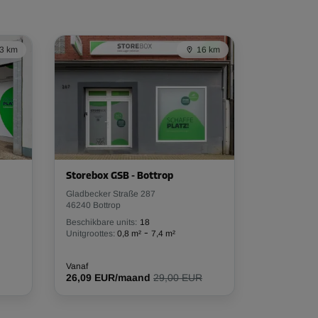
3 km
16 km
Storebox GSB - Bottrop
Gladbecker Straße 287
46240 Bottrop
Beschikbare units:
18
-
Unitgroottes:
0,8 m²
7,4 m²
Vanaf
26,09 EUR/maand
29,00 EUR