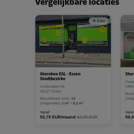
Vergelijkbare locaties
6 km
Storebox ESL - Essen
Stor
Stadtbezirke
Haup
Lindenallee 84
4465
45127 Essen
Besch
Beschikbare units:
14
Unitg
-
Unitgroottes:
2 m²
8,3 m²
Vanaf
Vana
55,79 EUR/maand
62,00 EUR
59,