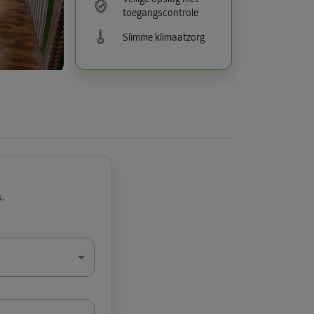
toegangscontrole
Slimme klimaatzorg
s.