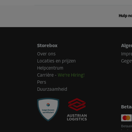
Hulp no
Storebox
Alge
Over ons
Impr
Locaties en prijzen
Gege
Helpcentrum
Carrière
-
We're Hiring!
Pers
Duurzaamheid
Beta
Betaal
land.