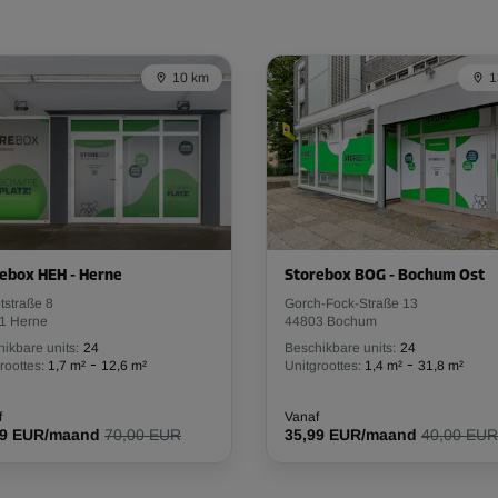
10 km
1
ebox HEH - Herne
Storebox BOG - Bochum Ost
tstraße 8
Gorch-Fock-Straße 13
1 Herne
44803 Bochum
ikbare units:
24
Beschikbare units:
24
-
-
roottes:
1,7 m²
12,6 m²
Unitgroottes:
1,4 m²
31,8 m²
f
Vanaf
49 EUR/maand
70,00 EUR
35,99 EUR/maand
40,00 EUR