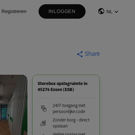
Registreren
INLOGGEN
NL
Share
Storebox opslagruimte in
45276 Essen (ESB)
24/7-toegang met
persoonlijke code
Zonder borg – direct
opslaan
Veilige opslag met