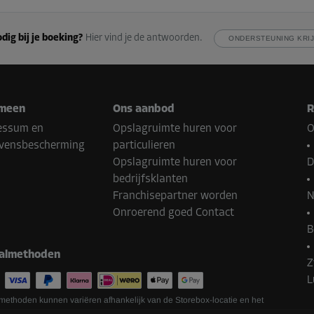
dig bij je boeking?
Hier vind je de antwoorden.
ONDERSTEUNING KRI
meen
Ons aanbod
R
essum en
Opslagruimte huren voor
O
vensbescherming
particulieren
Opslagruimte huren voor
D
bedrijfsklanten
Franchisepartner worden
N
Onroerend goed Contact
B
almethoden
Z
L
methoden kunnen variëren afhankelijk van de Storebox-locatie en het