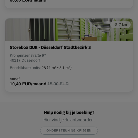
60,00 EUR/maand
7 km
Storebox DUK - Düsseldorf Stadtbezirk 3
Kronprinzenstraße 97
40217 Düsseldorf
Beschikbare units:
28
(
1 m²
-
8,1 m²
)
Vanaf
10,49 EUR/maand
15,00 EUR
Hulp nodig bij je boeking?
Hier vind je de antwoorden.
ONDERSTEUNING KRIJGEN