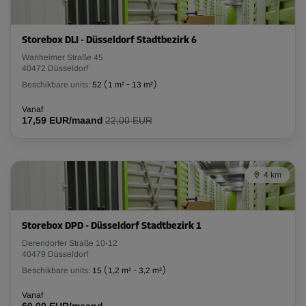
Storebox DLI - Düsseldorf Stadtbezirk 6
Wanheimer Straße 45
40472 Düsseldorf
Beschikbare units:
52
(
1 m²
-
13 m²
)
Vanaf
17,59 EUR/maand
22,00 EUR
4 km
Storebox DPD - Düsseldorf Stadtbezirk 1
Derendorfer Straße 10-12
40479 Düsseldorf
Beschikbare units:
15
(
1,2 m²
-
3,2 m²
)
Vanaf