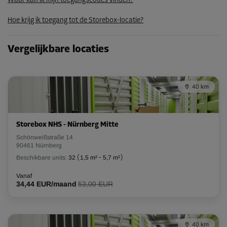
Waar kan ik mijn toegangscodes vinden?
Hoe krijg ik toegang tot de Storebox-locatie?
Unit 10
Oppervlak: 3,5 m²
Vergelijkbare locaties
Inhoud: 10,5 m³
L:
2,6
m
B:
1,3
m
H:
3
m
40 km
Vanaf
122,00 EUR/maand
Storebox NHS - Nürnberg Mitte
Unit 11
Schönweißstraße 14
90461 Nürnberg
Oppervlak: 3,8 m²
Beschikbare units:
32
(
1,5 m²
-
5,7 m²
)
Inhoud: 11,4 m³
Vanaf
L:
2,6
m
B:
1,5
m
H:
3
m
34,44 EUR/maand
53,00 EUR
Vanaf
130,00 EUR/maand
40 km