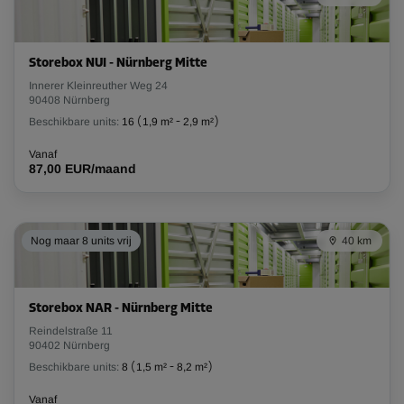
Unit 12
Oppervlak: 7,4 m²
Storebox NUI - Nürnberg Mitte
Inhoud: 22,2 m³
Innerer Kleinreuther Weg 24
90408 Nürnberg
L:
2,9
m
B:
2,6
m
H:
3
m
Beschikbare units:
16
(
1,9 m²
-
2,9 m²
)
Vanaf
Vanaf
210,00 EUR/maand
87,00 EUR/maand
Unit 14
Nog maar 8 units vrij
40 km
Oppervlak: 1,3 m²
Inhoud: 3,9 m³
Storebox NAR - Nürnberg Mitte
L:
1,3
m
B:
1
m
H:
3
m
Reindelstraße 11
Vanaf
90402 Nürnberg
53,00 EUR/maand
Beschikbare units:
8
(
1,5 m²
-
8,2 m²
)
Vanaf