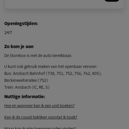
Unit 8
Openingstijden
:
Oppervlak: 4,1 m²
24/7
Inhoud: 12,3 m³
L:
1,8
m
B:
2,3
m
H:
3
m
Zo kom je aan
Vanaf
De Storebox is met de auto bereikbaar.
138,00 EUR/maand
U kunt ook gebruik maken van het openbaar vervoer
:
Bus
:
Ansbach Bahnhof (738, 751, 752, 756, 762, 805),
Beckenweiherallee (752)
Unit 9
Trein
:
Ansbach (IC, RE, S)
Oppervlak: 7,1 m²
Inhoud: 21,3 m³
Nuttige informatie
:
Hoe en wanneer kan ik een unit boeken?
L:
3,8
m
B:
1,9
m
H:
3
m
Kan ik de coupé bekijken voordat ik boek?
Vanaf
204,00 EUR/maand