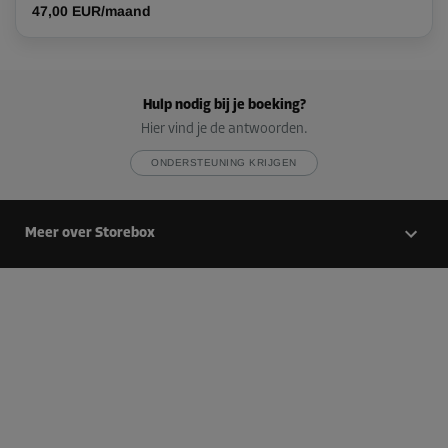
47,00 EUR/maand
Unit 15
Oppervlak: 1,4 m²
Inhoud: 4,2 m³
Hulp nodig bij je boeking?
L:
1,4
m
B:
1
m
H:
3
m
Hier vind je de antwoorden.
Vanaf
ONDERSTEUNING KRIJGEN
57,00 EUR/maand
Meer over Storebox
Unit 17
Oppervlak: 3,7 m²
Inhoud: 11,1 m³
L:
2,8
m
B:
1,3
m
H:
3
m
Vanaf
127,00 EUR/maand