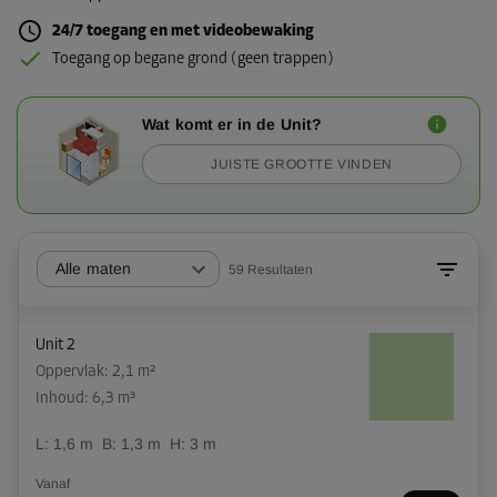
24/7 toegang en met videobewaking
Toegang op begane grond (geen trappen)
Wat komt er in de Unit?
JUISTE GROOTTE VINDEN
Alle maten
59
Resultaten
Unit 2
Oppervlak: 2,1 m²
Inhoud: 6,3 m³
L:
1,6
m
B:
1,3
m
H:
3
m
Vanaf