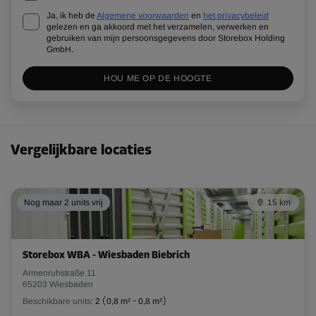
Ja, ik heb de
Algemene voorwaarden
en
het privacybeleid
gelezen en ga akkoord met het verzamelen, verwerken en
gebruiken van mijn persoonsgegevens door Storebox Holding
GmbH.
HOU ME OP DE HOOGTE
Vergelijkbare locaties
Nog maar 2 units vrij
15 km
Storebox WBA - Wiesbaden Biebrich
Armenruhstraße 11
65203 Wiesbaden
Beschikbare units:
2
(
0,8 m²
-
0,8 m²
)