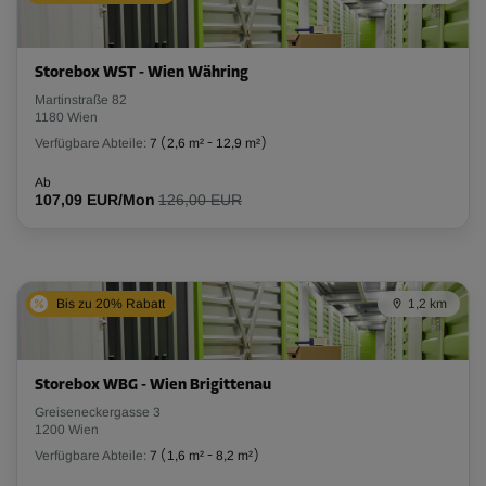
Storebox WST - Wien Währing
Martinstraße 82
1180 Wien
Verfügbare Abteile:
7
(
2,6 m²
-
12,9 m²
)
Ab
107,09 EUR/Mon
126,00 EUR
Bis zu 20% Rabatt
1,2 km
Storebox WBG - Wien Brigittenau
Greiseneckergasse 3
1200 Wien
Verfügbare Abteile:
7
(
1,6 m²
-
8,2 m²
)