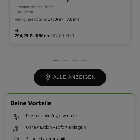
Liechtensteinstraße 97
1090 Wien
Verfügbare Abteile:
1
(
7,6 m²
-
7,6 m²
)
Ab
294,29 EUR/Mon
327,00 EUR
ALLE ANZEIGEN
Deine Vorteile
Persönlicher Zugangscode
Ohne Kaution – sofort einlagern
Sichere Lagerung mit