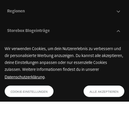
Regionen
Storebox Blogeinträge
myflexbox in Storebox nutzen – Pakete 24/7 abholen
Wir verwenden Cookies, um dein Nutzererlebnis zu verbessern und
Bücher korrekt einlagern
dir personalisierte Werbung anzuzeigen. Du kannst alle akzeptieren,
Balkon überwintern - Mit dieser Checkliste machst du deinen
deine Einstellungen anpassen oder nur essenzielle Cookies
Balkon winterfest
zulassen. Weitere Informationen findest du in unserer
Wintersport-Ausrüstung lagern
Datenschutzerklärung
.
Internationaler Tag des Aufräumens
FINDE DEINE STOREBOX
COOKIE-EINSTELLUNGEN
ALLE AKZEPTIEREN
Zahlungsmethoden
Die verfügbaren Zahlungsmethoden können je nach Storebox-Standort
und Land variieren.