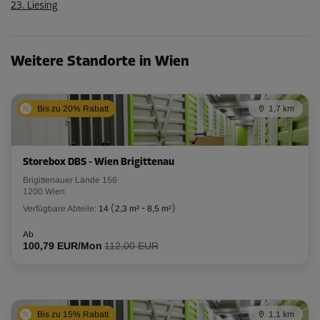
23. Liesing
Weitere Standorte in Wien
Bis zu 20% Rabatt
1,7 km
Storebox DBS - Wien Brigittenau
Brigittenauer Lände 156
1200 Wien
Verfügbare Abteile:
14
(
2,3 m²
-
8,5 m²
)
Ab
100,79 EUR/Mon
112,00 EUR
Bis zu 15% Rabatt
1,1 km