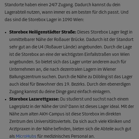
Standorte haben einen 24/7 Zugang. Dadurch kannst du dein
Lagerabteil nutzen, wann immer es am besten für dich passt. Und
das sind die Storebox Lager in 1090 Wien:
Storebox Heiligenstädter Straße:
Dieses Storebox Lager liegt in
unmittelbarer Nähe der Roßauer Brücke. Dadurch ist der Standort
sehr gut an die U4 (Roßauer Lände) angebunden. Durch die Lage
ist die Storebox an eine der wichtigsten Einfallstraßen von Wien
angebunden. So bietet sich das Lager unter anderem auch für
Unternehmen an, die nach dezentralen Lagern im Wiener
Ballungszentrum suchen. Durch die Nähe zu Döbling ist das Lager
auch ideal für Bewohner des 19. Bezirks. Durch den ebenerdigen
Zugang kannst du deine Dinge ganz einfach einlagern.
Storebox Lazarettgasse:
Du studierst und suchst nach einem
Lagerplatz in der Nähe der Uni? Dann ist dieses Lager ideal. Mit der
Nähe zum alten AKH-Campus ist diese Storebox im direkten
Zentrum des Universitätsviertels. Da sich auch viele Kliniken und
Arztpraxen in der Nähe befinden, bieten sich die Abteile auch gut
als
MicroHubs
für medizinisches Personal an.