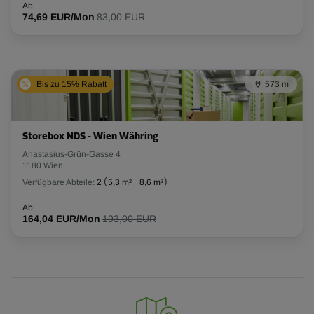
Ab
74,69 EUR/Mon
83,00 EUR
Bis zu 15% Rabatt
573 m
Storebox NDS - Wien Währing
Anastasius-Grün-Gasse 4
1180 Wien
Verfügbare Abteile:
2
(
5,3 m²
-
8,6 m²
)
Ab
164,04 EUR/Mon
193,00 EUR