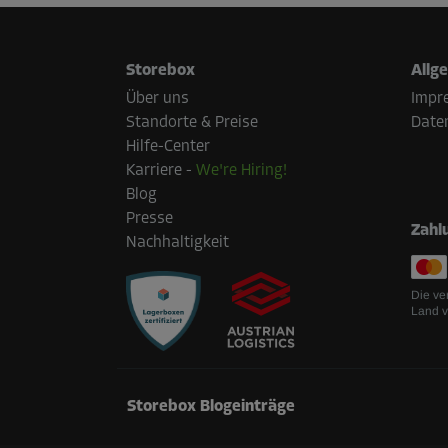
Storebox
Allg
Über uns
Impr
Standorte & Preise
Date
Hilfe-Center
Karriere
-
We're Hiring!
Blog
Presse
Zahl
Nachhaltigkeit
Die ve
Land v
Storebox Blogeinträge