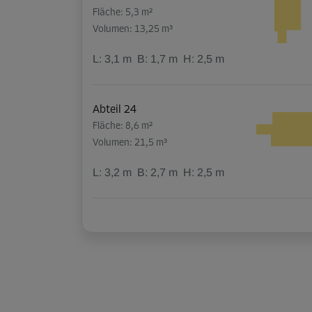
Fläche: 5,3 m²
Volumen: 13,25 m³
L:
3,1
m
B:
1,7
m
H:
2,5
m
Abteil 24
Fläche: 8,6 m²
Volumen: 21,5 m³
L:
3,2
m
B:
2,7
m
H:
2,5
m