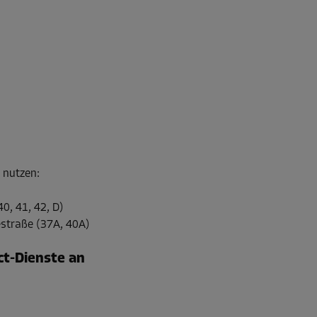
l nutzen
:
0, 41, 42, D)
straße (37A, 40A)
ect-Dienste an