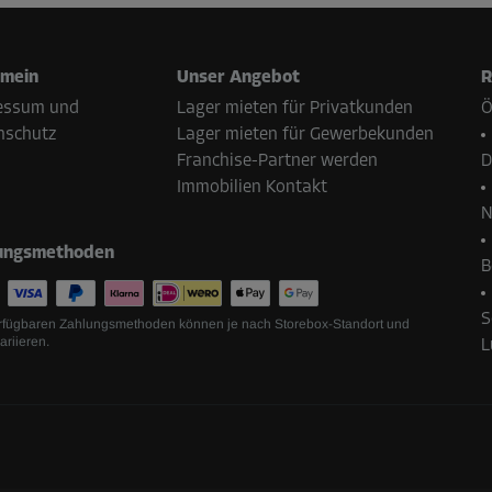
emein
Unser Angebot
R
essum und
Lager mieten für Privatkunden
Ö
nschutz
Lager mieten für Gewerbekunden
Franchise-Partner werden
D
Immobilien Kontakt
N
ungsmethoden
B
S
rfügbaren Zahlungsmethoden können je nach Storebox-Standort und
ariieren.
L