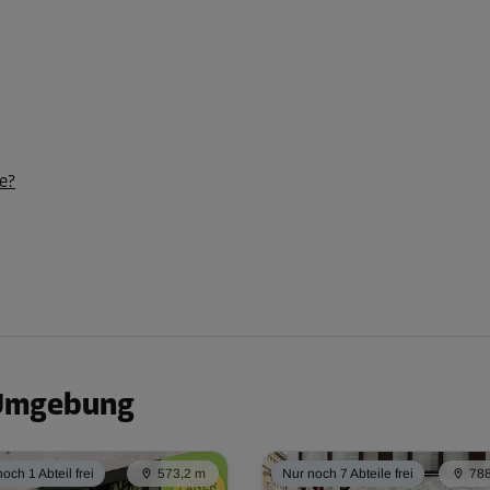
e?
 Umgebung
och 1 Abteil frei
573,2 m
Nur noch 7 Abteile frei
788