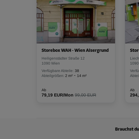
Storebox WAH - Wien Alsergrund
Stor
Heiligenstädter Straße 12
Liech
1090 Wien
1090
Verfügbare Abteile:
38
Verfü
-
Abteilgrößen:
2 m²
14 m²
Abtei
Ab
Ab
79,19 EUR/Mon
99,00 EUR
294
Brauchst du