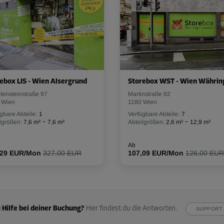
ebox LIS - Wien Alsergrund
Storebox WST - Wien Währin
tensteinstraße 97
Martinstraße 82
 Wien
1180 Wien
gbare Abteile:
1
Verfügbare Abteile:
7
-
-
lgrößen:
7,6 m²
7,6 m²
Abteilgrößen:
2,6 m²
12,9 m²
Ab
,29 EUR/Mon
327,00 EUR
107,09 EUR/Mon
126,00 EUR
 Hilfe bei deiner Buchung?
Hier findest du die Antworten.
SUPPORT 