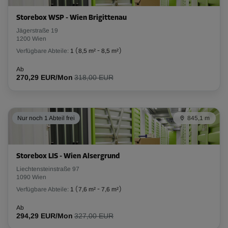
Storebox WSP - Wien Brigittenau
Jägerstraße 19
1200 Wien
Verfügbare Abteile:
1
(
8,5 m²
-
8,5 m²
)
Ab
270,29 EUR/Mon
318,00 EUR
Nur noch 1 Abteil frei
845,1 m
Storebox LIS - Wien Alsergrund
Liechtensteinstraße 97
1090 Wien
Verfügbare Abteile:
1
(
7,6 m²
-
7,6 m²
)
Ab
294,29 EUR/Mon
327,00 EUR