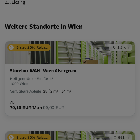
23. Liesing
Weitere Standorte in Wien
Bis zu 20% Rabatt
1,8 km
Storebox WAH - Wien Alsergrund
Heiligenstädter Straße 12
1090 Wien
Verfügbare Abteile:
38
(
2 m²
-
14 m²
)
Ab
79,19 EUR/Mon
99,00 EUR
Bis zu 30% Rabatt
651 m