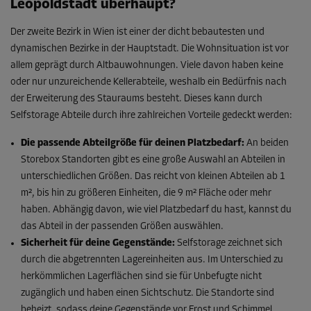
Leopoldstadt überhaupt?
Der zweite Bezirk in Wien ist einer der dicht bebautesten und
dynamischen Bezirke in der Hauptstadt. Die Wohnsituation ist vor
allem geprägt durch Altbauwohnungen. Viele davon haben keine
oder nur unzureichende Kellerabteile, weshalb ein Bedürfnis nach
der Erweiterung des Stauraums besteht. Dieses kann durch
Selfstorage Abteile durch ihre zahlreichen Vorteile gedeckt werden:
Die passende Abteilgröße für deinen Platzbedarf:
An beiden
Storebox Standorten gibt es eine große Auswahl an Abteilen in
unterschiedlichen Größen. Das reicht von kleinen Abteilen ab 1
m², bis hin zu größeren Einheiten, die 9 m² Fläche oder mehr
haben. Abhängig davon, wie viel Platzbedarf du hast, kannst du
das Abteil in der passenden Größen auswählen.
Sicherheit für deine Gegenstände:
Selfstorage zeichnet sich
durch die abgetrennten Lagereinheiten aus. Im Unterschied zu
herkömmlichen Lagerflächen sind sie für Unbefugte nicht
zugänglich und haben einen Sichtschutz. Die Standorte sind
beheizt, sodass deine Gegenstände vor Frost und Schimmel