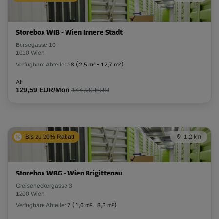
Storebox WIB - Wien Innere Stadt
Börsegasse 10
1010 Wien
Verfügbare Abteile:
18
(
2,5 m²
-
12,7 m²
)
Ab
129,59 EUR/Mon
144,00 EUR
Bis zu 20% Rabatt
1,2 km
Storebox WBG - Wien Brigittenau
Greiseneckergasse 3
1200 Wien
Verfügbare Abteile:
7
(
1,6 m²
-
8,2 m²
)