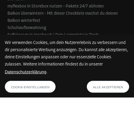
myflexbox in Storebox nutzen – Pakete 24/7 abholen
Balkon überwintern - Mit dieser Checkliste machst du deinen
Balkon winterfest
Schuhaufbewahrung
Selfstorage in Innsbruck | Dein Lagerplatz in Tirols
Landeshauptstadt
Wir verwenden Cookies, um dein Nutzererlebnis zu verbessern und
dir personalisierte Werbung anzuzeigen. Du kannst alle akzeptieren,
deine Einstellungen anpassen oder nur essenzielle Cookies
zulassen. Weitere Informationen findest du in unserer
Zahlungsmethoden
Datenschutzerklärung
.
Die verfügbaren Zahlungsmethoden können je nach Storebox-Standort
FINDE DEINE STOREBOX
und Land variieren.
COOKIE-EINSTELLUNGEN
ALLE AKZEPTIEREN
Folge uns