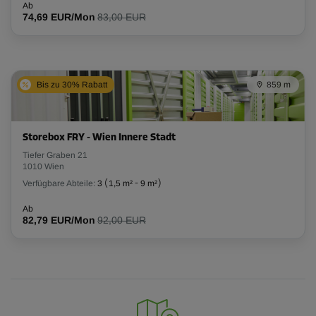
Ab
74,69 EUR/Mon
83,00 EUR
Bis zu 30% Rabatt
859 m
Storebox FRY - Wien Innere Stadt
Tiefer Graben 21
1010 Wien
Verfügbare Abteile:
3
(
1,5 m²
-
9 m²
)
Ab
82,79 EUR/Mon
92,00 EUR