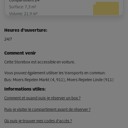
Compartiment 24
Surface: 7,3 m²
Volume: 21,9 m³
Long:
4
m
Larg:
1,8
m
Haut:
3
m
Heures d'ouverture
:
-15%
24/7
Dès
182,00 EUR/mois
Comment venir
154,69 EUR/mois
Cette Storebox est accessible en voiture.
Vous pouvez également utiliser les transports en commun
:
Bus
:
Moers Repelen Markt (4, 911), Moers Repelen Linde (911)
Compartiment 68
Surface: 9,7 m²
Informations utiles
:
Volume: 29,1 m³
Comment et quand puis-je réserver un box ?
Long:
5
m
Larg:
1,9
m
Haut:
3
m
Puis-je visiter le compartiment avant de réserver ?
-15%
Où puis-je trouver mes codes d'accès ?
Dès