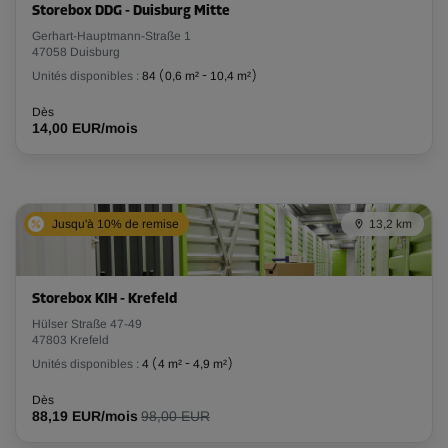
Storebox DDG - Duisburg Mitte
Gerhart-Hauptmann-Straße 1
47058 Duisburg
Unités disponibles :
84
(
0,6 m²
-
10,4 m²
)
Dès
14,00 EUR/mois
Jusqu'à 10% de remise
13,2 km
Storebox KIH - Krefeld
Hülser Straße 47-49
47803 Krefeld
Unités disponibles :
4
(
4 m²
-
4,9 m²
)
Dès
88,19 EUR/mois
98,00 EUR