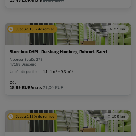
13,49 EUR/mois
15,00 EUR
Jusqu'à 10% de remise
3,5 km
Storebox DHM - Duisburg Homberg-Ruhrort-Baerl
Moerser Straße 273
47198 Duisburg
Unités disponibles :
14
(
1 m²
-
9,3 m²
)
Dès
18,89 EUR/mois
21,00 EUR
Jusqu'à 15% de remise
10,9 km