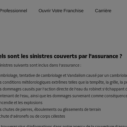
Professionnel
Ouvrir Votre Franchise
Carrière
ls sont les sinistres couverts par l'assurance ?
inistres suivants sont inclus dans l'assurance :
mbriolage, tentative de cambriolage et Vandalism causé par un cambriola
s conditions météorologiques extrêmes telles que la tempête, la grêle, la p
s dommages causés par l'action directe de l'eau du robinet s'échappant d
ntenant de l'eau, ainsi que les dommages survenant comme conséquence i
incendie et les explosions
s chutes de pierres, éboulements ou glissements de terrain
chute d'aéronefs ou de corps célestes