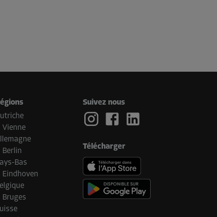
égions
Suivez nous
utriche
Vienne
llemagne
Télécharger
Berlin
ays-Bas
Eindhoven
elgique
Bruges
uisse