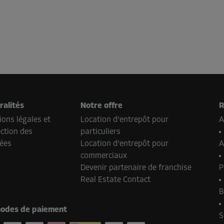
ralités
Notre offre
R
ons légales et
Location d'entrepôt pour
A
ction des
particuliers
ées
Location d'entrepôt pour
A
commerciaux
Devenir partenaire de franchise
P
Real Estate Contact
B
odes de paiement
S