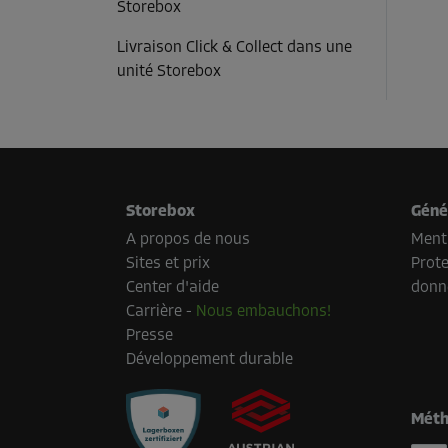
Storebox
Livraison Click & Collect dans une
unité Storebox
Storebox
Géné
A propos de nous
Menti
Sites et prix
Prote
Center d'aide
donn
Carrière
-
Nous embauchons!
Presse
Développement durable
Méth