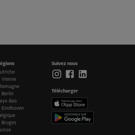
égions
Suivez nous
utriche
Vienne
llemagne
Télécharger
Berlin
ays-Bas
Eindhoven
elgique
Bruges
uisse