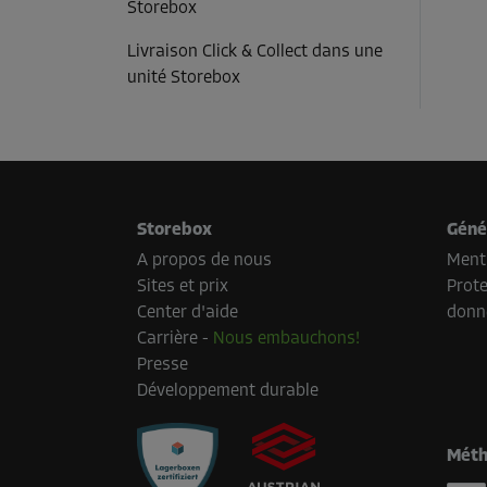
Storebox
Livraison Click & Collect dans une
unité Storebox
Storebox
Géné
A propos de nous
Menti
Sites et prix
Prote
Center d'aide
donn
Carrière
-
Nous embauchons!
Presse
Développement durable
Méth