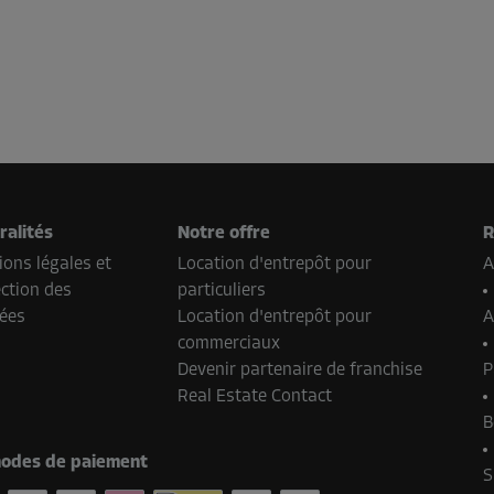
ralités
Notre offre
R
ons légales et
Location d'entrepôt pour
A
ction des
particuliers
ées
Location d'entrepôt pour
A
commerciaux
Devenir partenaire de franchise
P
Real Estate Contact
B
odes de paiement
S