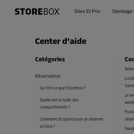
Sites Et Prix
Stockage 
Center d'aide
Catégories
Com
Notre
Réservation
Lundi
Same
Qu'est-ce que Storebox ?
Le we
Quelle est la taille des
week
compartiments ?
Fonio
Comment et quand puis-je réserver
réser
un box ?
Penda