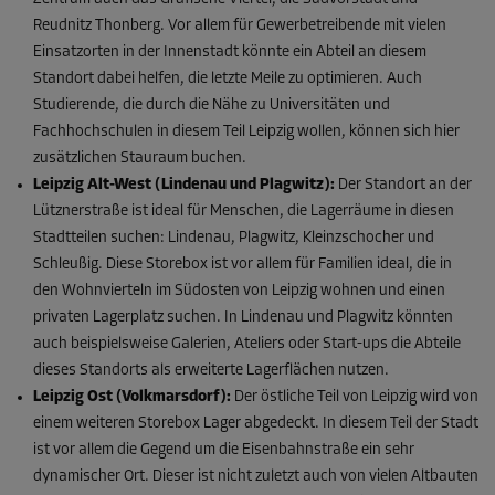
Reudnitz Thonberg. Vor allem für Gewerbetreibende mit vielen
Einsatzorten in der Innenstadt könnte ein Abteil an diesem
Standort dabei helfen, die letzte Meile zu optimieren. Auch
Studierende, die durch die Nähe zu Universitäten und
Fachhochschulen in diesem Teil Leipzig wollen, können sich hier
zusätzlichen Stauraum buchen.
Leipzig Alt-West (Lindenau und Plagwitz):
Der Standort an der
Lütznerstraße ist ideal für Menschen, die Lagerräume in diesen
Stadtteilen suchen: Lindenau, Plagwitz, Kleinzschocher und
Schleußig. Diese Storebox ist vor allem für Familien ideal, die in
den Wohnvierteln im Südosten von Leipzig wohnen und einen
privaten Lagerplatz suchen. In Lindenau und Plagwitz könnten
auch beispielsweise Galerien, Ateliers oder Start-ups die Abteile
dieses Standorts als erweiterte Lagerflächen nutzen.
Leipzig Ost (Volkmarsdorf):
Der östliche Teil von Leipzig wird von
einem weiteren Storebox Lager abgedeckt. In diesem Teil der Stadt
ist vor allem die Gegend um die Eisenbahnstraße ein sehr
dynamischer Ort. Dieser ist nicht zuletzt auch von vielen Altbauten