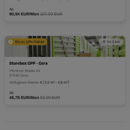
Ab
90,94 EUR/Mon
107,00 EUR
Bis zu 10% Rabatt
54,3 km
Storebox GPP - Gera
Pfortener Straße 43
07545 Gera
Verfügbare Abteile:
6
(
2,2 m²
-
4,9 m²
)
Ab
46,79 EUR/Mon
52,00 EUR