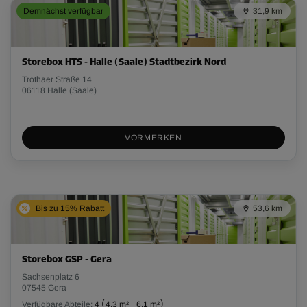
Demnächst verfügbar
31,9 km
Storebox HTS - Halle (Saale) Stadtbezirk Nord
Trothaer Straße 14
06118 Halle (Saale)
VORMERKEN
Bis zu 15% Rabatt
53,6 km
Storebox GSP - Gera
Sachsenplatz 6
07545 Gera
Verfügbare Abteile:
4
(
4,3 m²
-
6,1 m²
)