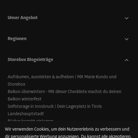
Unser Angebot
Regionen
Storebox Blogeinträge
Aufräumen, ausmisten & aufheben | Mit Marie Kondo und
Storebox
Balkon überwintern - Mit dieser Checkliste machst du deinen
Balkon winterfest
Selfstorage in Innsbruck | Dein Lagerplatz in Tirols
Landeshauptstadt
Bücher korrekt einlagern
Die richtige Lagerraumgröße berechnen
Wir verwenden Cookies, um dein Nutzererlebnis zu verbessern und
dir personalisierte Werbung anzuzeigen. Du kannst alle akzeptieren,