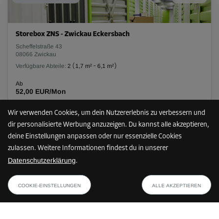
Storebox ZNS - Zwickau Eckersbach
Scheffelstraße 43
08066 Zwickau
Verfügbare Abteile:
2
(
1,7 m²
-
6,1 m²
)
Ab
52,00 EUR/Mon
Wir verwenden Cookies, um dein Nutzererlebnis zu verbessern und
dir personalisierte Werbung anzuzeigen. Du kannst alle akzeptieren,
41 km
deine Einstellungen anpassen oder nur essenzielle Cookies
zulassen. Weitere Informationen findest du in unserer
Datenschutzerklärung
.
Storebox LZZ - Lichtenstein-Sachsen
ab
PLAN ANZEIGEN
Zeunerberg 1
90,94 EUR/Mon
COOKIE-EINSTELLUNGEN
ALLE AKZEPTIEREN
09350 Lichtenstein/Sachsen
Verfügbare Abteile:
34
(
0,9 m²
-
4,7 m²
)
Ab