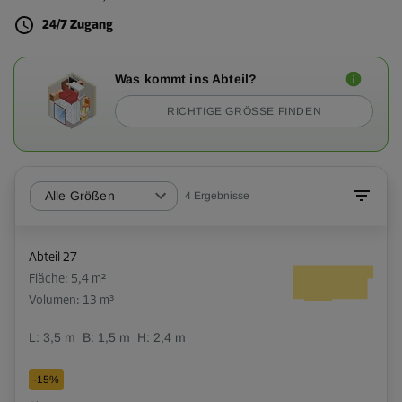
24/7 Zugang
Was kommt ins Abteil?
RICHTIGE GRÖSSE FINDEN
Alle Größen
4
Ergebnisse
Abteil 27
Fläche: 5,4 m²
Volumen: 13 m³
L:
3,5
m
B:
1,5
m
H:
2,4
m
-15%