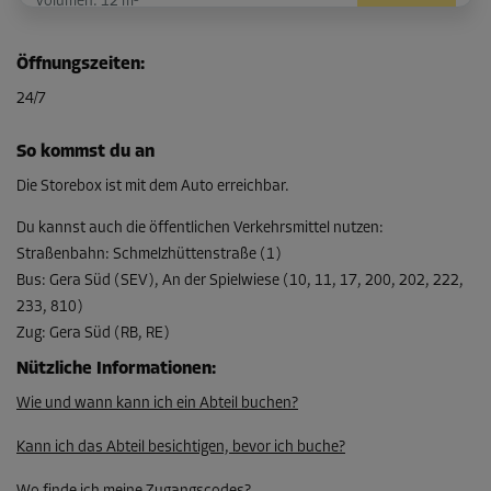
Volumen: 12 m³
L:
2,9
m
B:
1,7
m
H:
2,4
m
Öffnungszeiten
:
-15%
24/7
Ab
120,00 EUR/Mon
So kommst du an
101,99 EUR/Mon
Die Storebox ist mit dem Auto erreichbar.
Du kannst auch die öffentlichen Verkehrsmittel nutzen
:
Straßenbahn
:
Schmelzhüttenstraße (1)
Abteil 29
Bus
:
Gera Süd (SEV), An der Spielwiese (10, 11, 17, 200, 202, 222,
Fläche: 4,3 m²
233, 810)
Volumen: 10,3 m³
Zug
:
Gera Süd (RB, RE)
L:
2,9
m
B:
1,5
m
H:
2,4
m
Nützliche Informationen
:
Wie und wann kann ich ein Abteil buchen?
-15%
Ab
Kann ich das Abteil besichtigen, bevor ich buche?
107,00 EUR/Mon
90,94 EUR/Mon