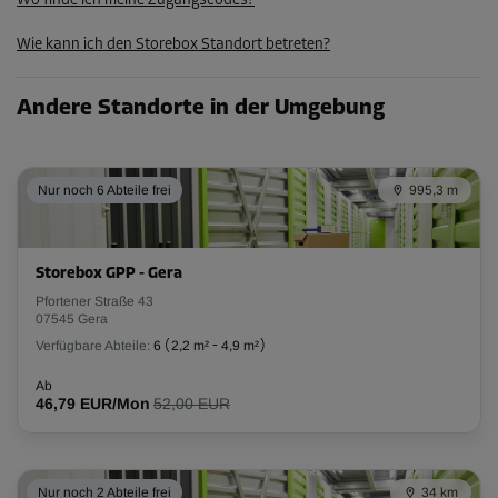
Wo finde ich meine Zugangscodes?
Wie kann ich den Storebox Standort betreten?
Andere Standorte in der Umgebung
Nur noch 6 Abteile frei
995,3 m
Storebox GPP - Gera
Pfortener Straße 43
07545 Gera
Verfügbare Abteile:
6
(
2,2 m²
-
4,9 m²
)
Ab
46,79 EUR/Mon
52,00 EUR
Nur noch 2 Abteile frei
34 km