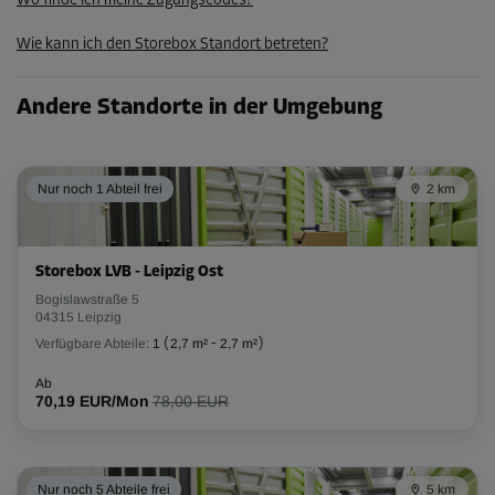
Wo finde ich meine Zugangscodes?
45,89 EUR/Mon
Wie kann ich den Storebox Standort betreten?
Abteil 30
Andere Standorte in der Umgebung
Fläche: 2,6 m²
Volumen: 7,02 m³
Nur noch 1 Abteil frei
2 km
L:
2
m
B:
1,3
m
H:
2,7
m
-15%
Storebox LVB - Leipzig Ost
Ab
Bogislawstraße 5
93,00 EUR/Mon
04315 Leipzig
79,04 EUR/Mon
Verfügbare Abteile:
1
(
2,7 m²
-
2,7 m²
)
Ab
70,19 EUR/Mon
78,00 EUR
Nur noch 5 Abteile frei
5 km