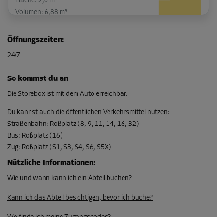
Fläche: 2,6 m²
Volumen: 6,88 m³
L:
1,7
m
B:
1,5
m
H:
2,7
m
Öffnungszeiten
:
-15%
24/7
Ab
93,00 EUR/Mon
So kommst du an
79,04 EUR/Mon
Die Storebox ist mit dem Auto erreichbar.
Du kannst auch die öffentlichen Verkehrsmittel nutzen
:
Straßenbahn
:
Roßplatz (8, 9, 11, 14, 16, 32)
Abteil 15
Bus
:
Roßplatz (16)
Fläche: 1,2 m²
Zug
:
Roßplatz (S1, S3, S4, S6, S5X)
Volumen: 3,24 m³
Nützliche Informationen
:
L:
0,8
m
B:
1,5
m
H:
2,7
m
Wie und wann kann ich ein Abteil buchen?
-10%
Kann ich das Abteil besichtigen, bevor ich buche?
Ab
51,00 EUR/Mon