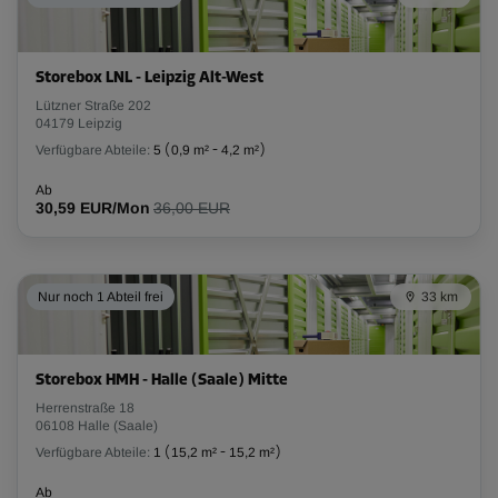
Storebox LNL - Leipzig Alt-West
Lützner Straße 202
04179 Leipzig
Verfügbare Abteile:
5
(
0,9 m²
-
4,2 m²
)
Ab
30,59 EUR/Mon
36,00 EUR
Nur noch 1 Abteil frei
33 km
Storebox HMH - Halle (Saale) Mitte
Herrenstraße 18
06108 Halle (Saale)
Verfügbare Abteile:
1
(
15,2 m²
-
15,2 m²
)
Ab