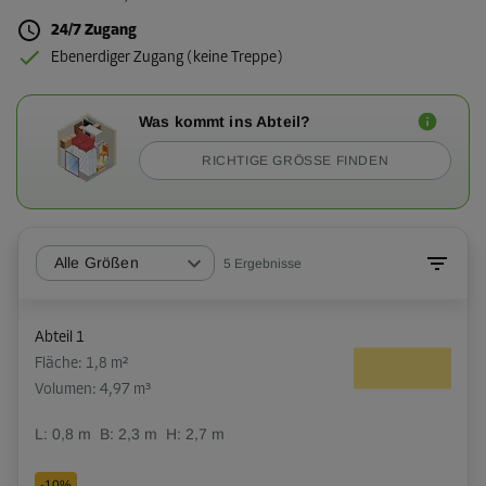
24/7 Zugang
Ebenerdiger Zugang (keine Treppe)
Was kommt ins Abteil?
RICHTIGE GRÖSSE FINDEN
Alle Größen
5
Ergebnisse
Abteil 1
Fläche: 1,8 m²
Volumen: 4,97 m³
L:
0,8
m
B:
2,3
m
H:
2,7
m
-10%