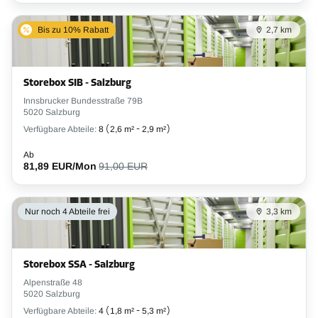
Bis zu 10% Rabatt
2,7 km
Storebox SIB - Salzburg
Innsbrucker Bundesstraße 79B
5020 Salzburg
Verfügbare Abteile:
8
(
2,6 m²
-
2,9 m²
)
Ab
81,89 EUR/Mon
91,00 EUR
Nur noch 4 Abteile frei
3,3 km
Storebox SSA - Salzburg
Alpenstraße 48
5020 Salzburg
Verfügbare Abteile:
4
(
1,8 m²
-
5,3 m²
)