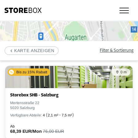
Unsere Selfstorage Standorte und Preise in Salzburg: Storebox, dein Lag
KARTE ANZEIGEN
Filter & Sortierung
Bis zu 15% Rabatt
0 m
Storebox SHB - Salzburg
Mertensstraße 22
5020 Salzburg
Verfügbare Abteile:
4
(
2,1 m²
-
7,5 m²
)
Ab
68,39 EUR/Mon
76,00 EUR