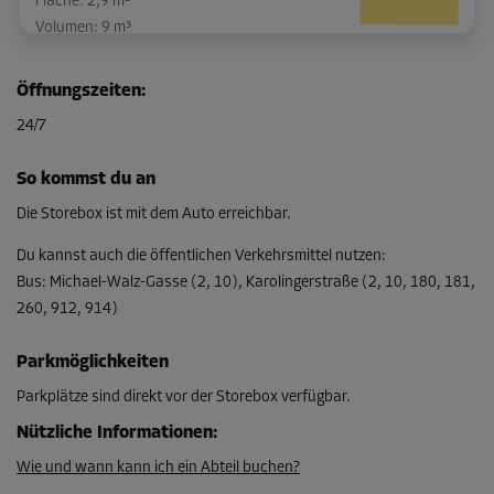
Fläche: 2,9 m²
Volumen: 9 m³
L:
3,01
m
B:
0,95
m
H:
3,08
m
Öffnungszeiten
:
-10%
24/7
Ab
100,00 EUR/Mon
So kommst du an
89,99 EUR/Mon
Die Storebox ist mit dem Auto erreichbar.
Du kannst auch die öffentlichen Verkehrsmittel nutzen
:
Bus
:
Michael-Walz-Gasse (2, 10), Karolingerstraße (2, 10, 180, 181,
Abteil 42
260, 912, 914)
Fläche: 2,8 m²
Volumen: 8,7 m³
Parkmöglichkeiten
L:
2,28
m
B:
1,2
m
H:
3,08
m
Parkplätze sind direkt vor der Storebox verfügbar.
Nützliche Informationen
:
-10%
Ab
Wie und wann kann ich ein Abteil buchen?
97,00 EUR/Mon