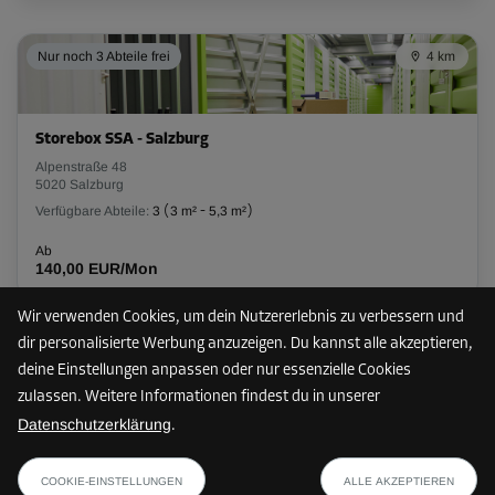
L:
2,65
m
B:
0,95
m
H:
3,08
m
Nur noch 3 Abteile frei
4 km
-10%
Ab
91,00 EUR/Mon
Storebox SSA - Salzburg
81,89 EUR/Mon
Alpenstraße 48
5020 Salzburg
Verfügbare Abteile:
3
(
3 m²
-
5,3 m²
)
Abteil 77
Ab
Fläche: 2,6 m²
140,00 EUR/Mon
Volumen: 8,1 m³
Wir verwenden Cookies, um dein Nutzererlebnis zu verbessern und
L:
2,65
m
B:
0,96
m
H:
3,08
m
dir personalisierte Werbung anzuzeigen. Du kannst alle akzeptieren,
7 km
deine Einstellungen anpassen oder nur essenzielle Cookies
-10%
zulassen. Weitere Informationen findest du in unserer
Ab
Datenschutzerklärung
.
91,00 EUR/Mon
Storebox HLG - Esch
ab
81,89 EUR/Mon
PLAN ANZEIGEN
Mayrwiesstraße 25
81,89 EUR/Mon
COOKIE-EINSTELLUNGEN
ALLE AKZEPTIEREN
5300 Esch