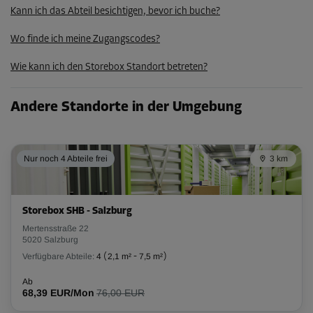
Kann ich das Abteil besichtigen, bevor ich buche?
87,29 EUR/Mon
Wo finde ich meine Zugangscodes?
Abteil 51
Wie kann ich den Storebox Standort betreten?
Fläche: 2,8 m²
Volumen: 8,7 m³
Andere Standorte in der Umgebung
L:
2,28
m
B:
1,2
m
H:
3,08
m
Nur noch 4 Abteile frei
-10%
3 km
Ab
97,00 EUR/Mon
87,29 EUR/Mon
Storebox SHB - Salzburg
Mertensstraße 22
5020 Salzburg
Verfügbare Abteile:
4
(
2,1 m²
-
7,5 m²
)
Abteil 72
Fläche: 2,6 m²
Ab
68,39 EUR/Mon
76,00 EUR
Volumen: 8,1 m³