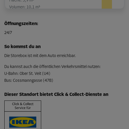
Fläche: 3,9 m²
Volumen: 10,1 m³
L:
2,8
m
B:
1,4
m
H:
2,6
m
Öffnungszeiten
:
-20%
24/7
Ab
148,00 EUR/Mon
So kommst du an
118,39 EUR/Mon
Die Storebox ist mit dem Auto erreichbar.
Du kannst auch die öffentlichen Verkehrsmittel nutzen
:
U-Bahn
:
Ober St. Veit (U4)
Abteil 16
Bus
:
Cossmanngasse (47B)
Fläche: 2,9 m²
Volumen: 7,5 m³
Dieser Standort bietet Click & Collect-Dienste an
L:
2,5
m
B:
1,2
m
H:
2,6
m
-10%
Ab
117,00 EUR/Mon