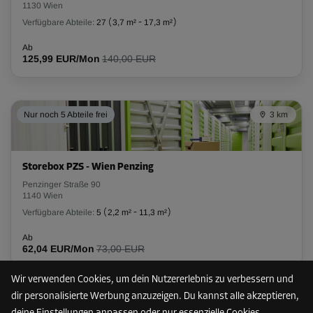
1130 Wien
L:
2,9
m
B:
1,3
m
H:
2,6
m
Verfügbare Abteile:
27
(
3,7 m²
-
17,3 m²
)
-20%
Ab
125,99 EUR/Mon
140,00 EUR
Ab
143,00 EUR/Mon
114,39 EUR/Mon
Nur noch 5 Abteile frei
3 km
Abteil 27
Fläche: 7,9 m²
Storebox PZS - Wien Penzing
Volumen: 20,5 m³
Penzinger Straße 90
1140 Wien
L:
4,5
m
B:
1,8
m
H:
2,6
m
Verfügbare Abteile:
5
(
2,2 m²
-
11,3 m²
)
Ab
-10%
62,04 EUR/Mon
73,00 EUR
Ab
231,00 EUR/Mon
Wir verwenden Cookies, um dein Nutzererlebnis zu verbessern und
207,89 EUR/Mon
dir personalisierte Werbung anzuzeigen. Du kannst alle akzeptieren,
Nur noch 9 Abteile frei
3 km