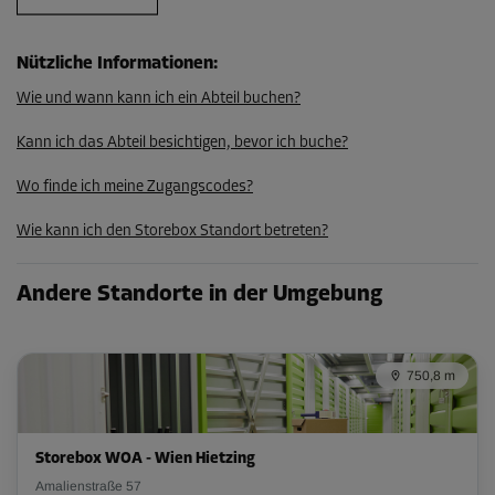
105,29 EUR/Mon
Nützliche Informationen
:
Wie und wann kann ich ein Abteil buchen?
Abteil 21
Fläche: 5,9 m²
Kann ich das Abteil besichtigen, bevor ich buche?
Volumen: 15,3 m³
Wo finde ich meine Zugangscodes?
L:
3,9
m
B:
1,5
m
H:
2,6
m
Wie kann ich den Storebox Standort betreten?
-10%
Ab
Andere Standorte in der Umgebung
199,00 EUR/Mon
179,09 EUR/Mon
750,8 m
Abteil 26
Fläche: 3,7 m²
Storebox WOA - Wien Hietzing
Volumen: 9,6 m³
Amalienstraße 57