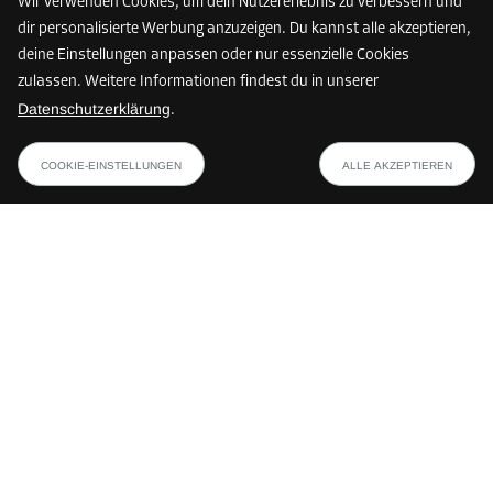
Wir verwenden Cookies, um dein Nutzererlebnis zu verbessern und
Selfstorage in Innsbruck | Dein Lagerplatz in Tirols
dir personalisierte Werbung anzuzeigen. Du kannst alle akzeptieren,
Landeshauptstadt
deine Einstellungen anpassen oder nur essenzielle Cookies
Aufräumen, ausmisten & aufheben | Mit Marie Kondo und
zulassen. Weitere Informationen findest du in unserer
Storebox
Datenschutzerklärung
.
Die richtige Lagerraumgröße berechnen
Wintersport-Ausrüstung lagern
FINDE DEINE STOREBOX
COOKIE-EINSTELLUNGEN
ALLE AKZEPTIEREN
Zahlungsmethoden
Die verfügbaren Zahlungsmethoden können je nach Storebox-Standort
und Land variieren.
Folge uns