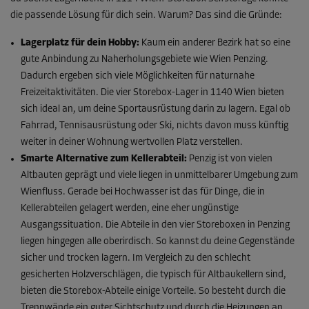
die passende Lösung für dich sein. Warum? Das sind die Gründe:
Lagerplatz für dein Hobby:
Kaum ein anderer Bezirk hat so eine
gute Anbindung zu Naherholungsgebiete wie Wien Penzing.
Dadurch ergeben sich viele Möglichkeiten für naturnahe
Freizeitaktivitäten. Die vier Storebox-Lager in 1140 Wien bieten
sich ideal an, um deine Sportausrüstung darin zu lagern. Egal ob
Fahrrad, Tennisausrüstung oder Ski, nichts davon muss künftig
weiter in deiner Wohnung wertvollen Platz verstellen.
Smarte Alternative zum Kellerabteil:
Penzig ist von vielen
Altbauten geprägt und viele liegen in unmittelbarer Umgebung zum
Wienfluss. Gerade bei Hochwasser ist das für Dinge, die in
Kellerabteilen gelagert werden, eine eher ungünstige
Ausgangssituation. Die Abteile in den vier Storeboxen in Penzing
liegen hingegen alle oberirdisch. So kannst du deine Gegenstände
sicher und trocken lagern. Im Vergleich zu den schlecht
gesicherten Holzverschlägen, die typisch für Altbaukellern sind,
bieten die Storebox-Abteile einige Vorteile. So besteht durch die
Trennwände ein guter Sichtschutz und durch die Heizungen an