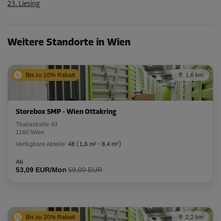
23. Liesing
Weitere Standorte in Wien
Bis zu 10% Rabatt
1,6 km
Storebox SMP - Wien Ottakring
Thaliastraße 93
1160 Wien
Verfügbare Abteile:
48
(
1,6 m²
-
8,4 m²
)
Ab
53,09 EUR/Mon
59,00 EUR
Bis zu 20% Rabatt
2,2 km