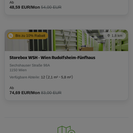
Ab
48,59 EUR/Mon
54,00 EUR
Bis zu 10% Rabatt
1,8 km
Storebox WSH - Wien Rudolfsheim-Fünfhaus
Sechshauser Straße 98A
1150 Wien
Verfügbare Abteile:
12
(
2,1 m²
-
5,8 m²
)
Ab
74,69 EUR/Mon
83,00 EUR