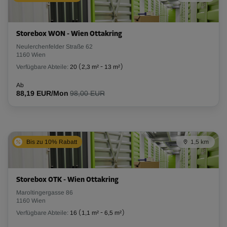
Storebox WON - Wien Ottakring
Neulerchenfelder Straße 62
1160 Wien
Verfügbare Abteile:
20
(
2,3 m²
-
13 m²
)
Ab
88,19 EUR/Mon
98,00 EUR
Bis zu 10% Rabatt
1,5 km
Storebox OTK - Wien Ottakring
Maroltingergasse 86
1160 Wien
Verfügbare Abteile:
16
(
1,1 m²
-
6,5 m²
)