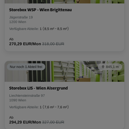
Storebox WSP - Wien Brigittenau
Jägerstraße 19
1200 Wien
Verfügbare Abteile:
1
(
8,5 m²
-
8,5 m²
)
Ab
270,29 EUR/Mon
318,00 EUR
Nur noch 1 Abteil frei
845,1 m
Storebox LIS - Wien Alsergrund
Liechtensteinstraße 97
1090 Wien
Verfügbare Abteile:
1
(
7,6 m²
-
7,6 m²
)
Ab
294,29 EUR/Mon
327,00 EUR