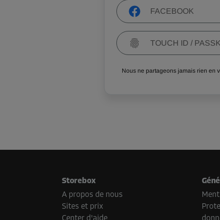
FACEBOOK
TOUCH ID / PASS
Nous ne partageons jamais rien en 
Storebox
Géné
A propos de nous
Menti
Sites et prix
Prote
Center d'aide
donn