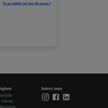
Tu as oublié ton mot de passe ?
égions
Suivez nous
utriche
Vienne
llemagne