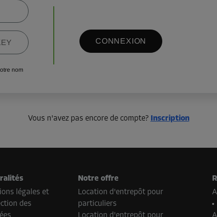
CONNEXION
KEY
votre nom
Vous n'avez pas encore de compte?
Inscription
ralités
Notre offre
R
ons légales et
Location d'entrepôt pour
A
ction des
particuliers
ées
Location d'entrepôt pour
A