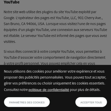
YouTube
Notre site web utilise des plugins du site YouTube exploité par
Google. L'opérateur des pages est YouTube, LLC, 901 Cherry Ave.,
San Bruno, CA 94066, USA. Lorsque vous visitez l'une de nos pages
équipées d'un plugin YouTube, une connexion aux serveurs YouTube
est établie. Le serveur YouTube est informé des pages que vous avez
visitées.
Si vous êtes connecté à votre compte YouTube, vous permettez à
YouTube d'associer votre comportement de navigation directement
à votre profil personnel. Vous pouvez empêcher cela en vous
déconnectant de votre compte YouTube.
Nous utilisons des cookies pour améliorer votre expérience et vous
proposer des publicités personnalisées. Vous pouvez tout accepter,
Vous trouverez plus d'informations sur la gestion des données
gérer vos préférences ou choisir uniquement les cookies essentiels.
utilisateur dans la politique de confidentialité de YouTube à
politique de confidentialité
Consultez notre
pour plus de détails.
l'adresse suivante :
https://www.youtube.com/t/privacy
.
PARAMÈTRES DES COOKIES
ACCEPTER TOUS
ShareThis