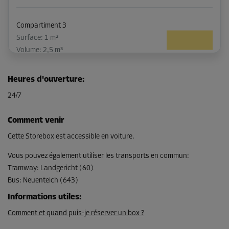
Compartiment 3
Surface: 1 m²
Volume: 2,5 m³
Long:
1,5
m
Larg:
0,7
m
Haut:
2,5
m
Heures d'ouverture
:
-10%
24/7
Dès
33,00 EUR/mois
Comment venir
29,69 EUR/mois
Cette Storebox est accessible en voiture.
Vous pouvez également utiliser les transports en commun
:
Tramway
:
Landgericht (60)
Compartiment 4
Bus
:
Neuenteich (643)
Surface: 3,4 m²
Volume: 8,5 m³
Informations utiles
:
Comment et quand puis-je réserver un box ?
Long:
1,9
m
Larg:
1,8
m
Haut:
2,5
m