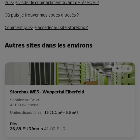
Puis-je visiter le compartiment avant de réserver ?
-10%
Dès
Où puis-je trouver mes codes d'accès ?
90,00 EUR/mois
Comment puis-je accéder au site Storebox ?
80,99 EUR/mois
Autres sites dans les environs
Compartiment 33
Surface: 3,2 m²
Volume: 8 m³
2 km
Long:
2,8
m
Larg:
1,1
m
Haut:
2,5
m
Storebox WES - Wuppertal Elberfeld
-10%
Sophienstraße 26
Dès
42103 Wuppertal
85,00 EUR/mois
Unités disponibles :
15
(
1,1 m²
-
9,5 m²
)
76,49 EUR/mois
Dès
36,89 EUR/mois
41,00 EUR
Compartiment 22