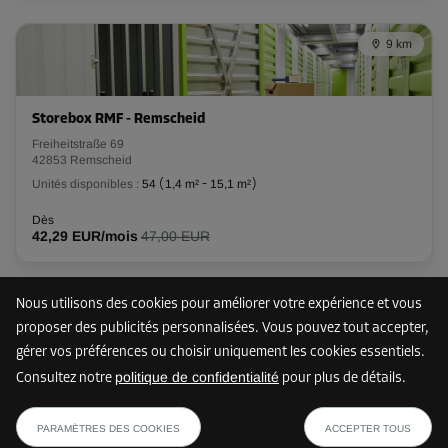
Surface: 2,2 m²
9 km
Volume: 5,5 m³
Long:
1,7
m
Larg:
1,3
m
Haut:
2,5
m
Storebox RMF - Remscheid
-10%
Freiheitstraße 69
42853 Remscheid
Dès
65,00 EUR/mois
Unités disponibles :
54
(
1,4 m²
-
15,1 m²
)
58,49 EUR/mois
Dès
42,29 EUR/mois
47,00 EUR
Nous utilisons des cookies pour améliorer votre expérience et vous
11 km
proposer des publicités personnalisées. Vous pouvez tout accepter,
gérer vos préférences ou choisir uniquement les cookies essentiels.
politique de confidentialité
Consultez notre
pour plus de détails.
Storebox SSH - Solingen
dès
AFFICHER LE PLAN
Hauptstraße 60
29,69 EUR/mois
PARAMÈTRES DES COOKIES
ACCEPTER TOUS
42651 Solingen