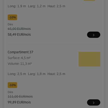
Long:
1,9
m
Larg:
1,2
m
Haut:
2,5
m
-10%
Dès
65,00 EUR/mois
58,49 EUR/mois
Compartiment 37
Surface: 4,5 m²
Volume: 11,3 m³
Long:
2,5
m
Larg:
1,8
m
Haut:
2,5
m
-10%
Dès
111,00 EUR/mois
99,89 EUR/mois