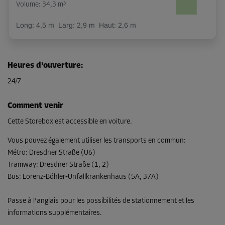
Volume: 34,3 m³
Long:
4,5
m
Larg:
2,9
m
Haut:
2,6
m
Dès
358,00 EUR/mois
Heures d'ouverture
:
24/7
Compartiment 18
Surface: 3,4 m²
Comment venir
Volume: 8,8 m³
Cette Storebox est accessible en voiture.
Long:
2
m
Larg:
1,7
m
Haut:
2,6
m
Vous pouvez également utiliser les transports en commun
:
Métro
:
Dresdner Straße (U6)
-10%
Tramway
:
Dresdner Straße (1, 2)
Dès
Bus
:
Lorenz-Böhler-Unfallkrankenhaus (5A, 37A)
155,00 EUR/mois
139,49 EUR/mois
Passe à l'anglais pour les possibilités de stationnement et les
informations supplémentaires.