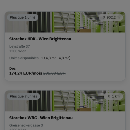
Dès
263,00 EUR/mois
210,39 EUR/mois
Plus que 1 unité
902,2 m
Compartiment 32
Storebox HDK - Wien Brigittenau
Surface: 5,4 m²
Leystraße 37
Volume: 14 m³
1200 Wien
Unités disponibles :
1
(
4,8 m²
-
4,8 m²
)
Long:
2,9
m
Larg:
1,9
m
Haut:
2,6
m
Dès
174,24 EUR/mois
205,00 EUR
-20%
Dès
224,00 EUR/mois
Plus que 7 unités
1 km
179,19 EUR/mois
Compartiment 38
Storebox WBG - Wien Brigittenau
Surface: 5,6 m²
Greiseneckergasse 3
1200 Wien