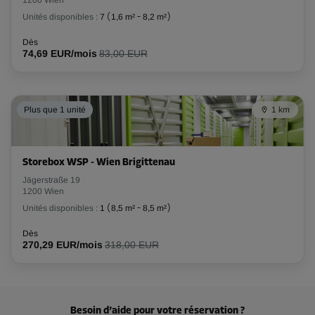
Volume: 14,6 m³
Unités disponibles :
7
(
1,6 m²
-
8,2 m²
)
Long:
2,9
m
Larg:
1,9
m
Haut:
2,6
m
Dès
74,69 EUR/mois
83,00 EUR
-20%
Dès
230,00 EUR/mois
Plus que 1 unité
1 km
183,99 EUR/mois
Storebox WSP - Wien Brigittenau
Compartiment 44
Jägerstraße 19
Surface: 4,9 m²
1200 Wien
Volume: 12,7 m³
Unités disponibles :
1
(
8,5 m²
-
8,5 m²
)
Long:
2,6
m
Larg:
1,9
m
Haut:
2,6
m
Dès
270,29 EUR/mois
318,00 EUR
-20%
Dès
208,00 EUR/mois
Besoin d’aide pour votre réservation ?
166,39 EUR/mois