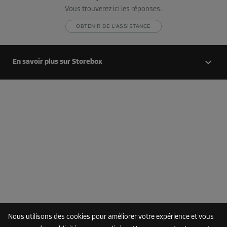
Vous trouverez ici les réponses.
OBTENIR DE L’ASSISTANCE
Compartiment 47
Surface: 12,2 m²
Volume: 31,7 m³
En savoir plus sur Storebox
Long:
4,1
m
Larg:
3
m
Haut:
2,6
m
Dès
339,00 EUR/mois
Compartiment 48
Surface: 5,4 m²
Volume: 14 m³
Long:
3
m
Larg:
1,8
m
Haut:
2,6
m
-20%
Nous utilisons des cookies pour améliorer votre expérience et vous