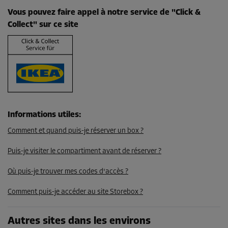
Compartiment 28
Vous pouvez faire appel à notre service de "Click &
Surface: 6,2 m²
Collect" sur ce site
Volume: 16,1 m³
Long:
2,8
m
Larg:
2,2
m
Haut:
2,6
m
-10%
Dès
245,00 EUR/mois
220,49 EUR/mois
Informations utiles
:
Comment et quand puis-je réserver un box ?
Compartiment 31
Puis-je visiter le compartiment avant de réserver ?
Surface: 7,4 m²
Où puis-je trouver mes codes d'accès ?
Volume: 19,2 m³
Comment puis-je accéder au site Storebox ?
Long:
2,9
m
Larg:
2,6
m
Haut:
2,6
m
-20%
Autres sites dans les environs