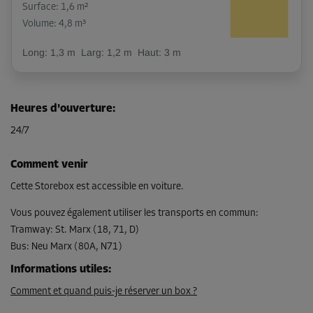
Surface: 1,6 m²
Volume: 4,8 m³
Long:
1,3
m
Larg:
1,2
m
Haut:
3
m
-15%
Dès
Heures d'ouverture
:
78,00 EUR/mois
24/7
66,29 EUR/mois
Comment venir
Cette Storebox est accessible en voiture.
Compartiment 29
Surface: 3,6 m²
Vous pouvez également utiliser les transports en commun
:
Volume: 10,8 m³
Tramway
:
St. Marx (18, 71, D)
Bus
:
Neu Marx (80A, N71)
Long:
2,8
m
Larg:
1,3
m
Haut:
3
m
Informations utiles
:
-5%
Comment et quand puis-je réserver un box ?
Dès