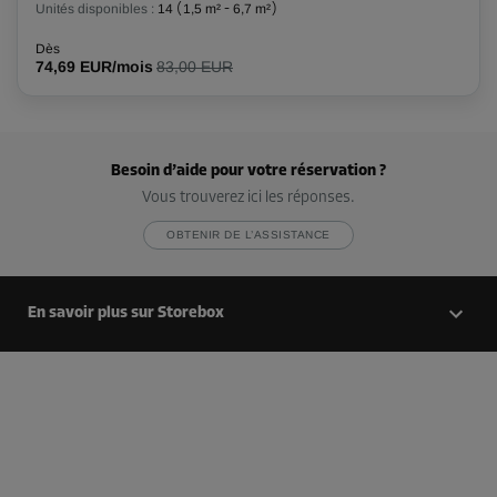
Unités disponibles :
14
(
1,5 m²
-
6,7 m²
)
Dès
Compartiment 54
74,69 EUR/mois
83,00 EUR
Surface: 2 m²
Volume: 6 m³
Long:
1,7
m
Larg:
1,2
m
Haut:
3
m
Besoin d’aide pour votre réservation ?
Vous trouverez ici les réponses.
-15%
Dès
OBTENIR DE L’ASSISTANCE
95,00 EUR/mois
80,74 EUR/mois
En savoir plus sur Storebox
Compartiment 9
Surface: 1,8 m²
Volume: 5,4 m³
Long:
1,7
m
Larg:
1,1
m
Haut:
3
m