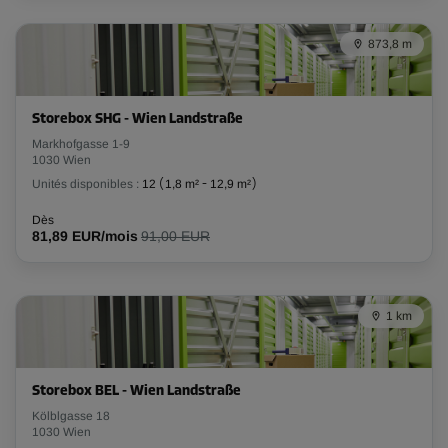
Long:
2,1
m
Larg:
1,8
m
Haut:
3
m
873,8 m
-5%
Dès
160,00 EUR/mois
Storebox SHG - Wien Landstraße
151,99 EUR/mois
Markhofgasse 1-9
1030 Wien
Unités disponibles :
12
(
1,8 m²
-
12,9 m²
)
Compartiment 53
Dès
81,89 EUR/mois
91,00 EUR
Surface: 2 m²
Volume: 6 m³
Long:
1,7
m
Larg:
1,2
m
Haut:
3
m
1 km
-15%
Dès
Storebox BEL - Wien Landstraße
95,00 EUR/mois
Kölblgasse 18
80,74 EUR/mois
1030 Wien