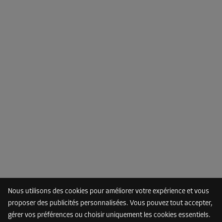
-15%
Dès
86,00 EUR/mois
73,09 EUR/mois
Compartiment 17
Surface: 1,6 m²
Volume: 4,8 m³
Long:
1,3
m
Larg:
1,2
m
Haut:
3
m
-15%
Dès
78,00 EUR/mois
66,29 EUR/mois
Nous utilisons des cookies pour améliorer votre expérience et vous
proposer des publicités personnalisées. Vous pouvez tout accepter,
gérer vos préférences ou choisir uniquement les cookies essentiels.
Compartiment 23