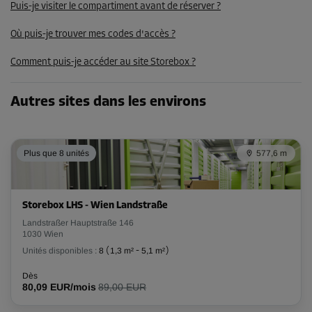
156,00 EUR/mois
Puis-je visiter le compartiment avant de réserver ?
148,19 EUR/mois
Où puis-je trouver mes codes d'accès ?
Comment puis-je accéder au site Storebox ?
Compartiment 48
Surface: 1,2 m²
Autres sites dans les environs
Volume: 3,6 m³
Long:
1,2
m
Larg:
1
m
Haut:
3
m
Plus que 8 unités
577,6 m
-15%
Dès
60,00 EUR/mois
Storebox LHS - Wien Landstraße
50,99 EUR/mois
Landstraßer Hauptstraße 146
1030 Wien
Unités disponibles :
8
(
1,3 m²
-
5,1 m²
)
Compartiment 49
Dès
Surface: 3,7 m²
80,09 EUR/mois
89,00 EUR
Volume: 11,1 m³