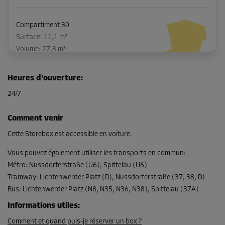
Compartiment 30
Surface: 11,1 m²
Volume: 27,8 m³
Long:
3,6
m
Larg:
3,1
m
Haut:
2,2
m
Heures d'ouverture
:
-10%
24/7
Dès
286,00 EUR/mois
Comment venir
257,39 EUR/mois
Cette Storebox est accessible en voiture.
Vous pouvez également utiliser les transports en commun
:
Métro
:
Nussdorferstraße (U6), Spittelau (U6)
Compartiment 47
Tramway
:
Lichtenwerder Platz (D), Nussdorferstraße (37, 38, D)
Surface: 7,3 m²
Bus
:
Lichtenwerder Platz (N8, N35, N36, N38), Spittelau (37A)
Volume: 18,3 m³
Informations utiles
:
Long:
3,7
m
Larg:
2
m
Haut:
2,5
m
Comment et quand puis-je réserver un box ?