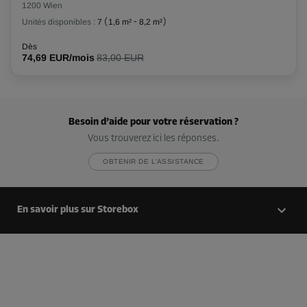
1200 Wien
206,00 EUR/mois
Unités disponibles :
7
(
1,6 m²
-
8,2 m²
)
164,79 EUR/mois
Dès
74,69 EUR/mois
83,00 EUR
Compartiment 86
Surface: 2,7 m²
Volume: 6,8 m³
Besoin d’aide pour votre réservation ?
Long:
2,2
m
Larg:
1,2
m
Haut:
2,8
m
Vous trouverez ici les réponses.
OBTENIR DE L’ASSISTANCE
-20%
Dès
111,00 EUR/mois
En savoir plus sur Storebox
88,79 EUR/mois
Compartiment 87
Surface: 2,7 m²
Volume: 6,8 m³