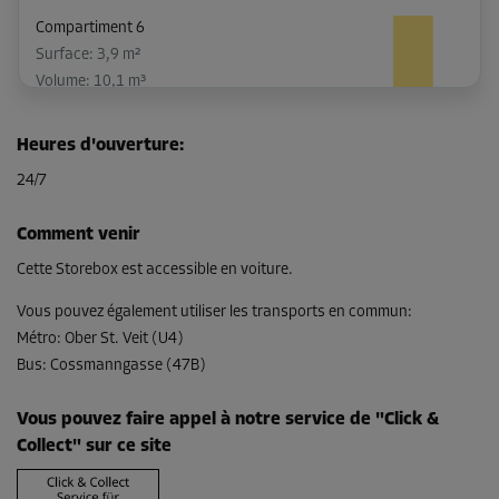
Compartiment 6
Surface: 3,9 m²
Volume: 10,1 m³
Long:
2,8
m
Larg:
1,4
m
Haut:
2,6
m
Heures d'ouverture
:
-20%
24/7
Dès
148,00 EUR/mois
Comment venir
118,39 EUR/mois
Cette Storebox est accessible en voiture.
Vous pouvez également utiliser les transports en commun
:
Métro
:
Ober St. Veit (U4)
Compartiment 16
Bus
:
Cossmanngasse (47B)
Surface: 2,9 m²
Volume: 7,5 m³
Vous pouvez faire appel à notre service de "Click &
Long:
2,5
m
Larg:
1,2
m
Haut:
2,6
m
Collect" sur ce site
-10%