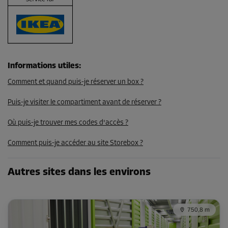
Dès
117,00 EUR/mois
105,29 EUR/mois
Informations utiles
:
Compartiment 21
Comment et quand puis-je réserver un box ?
Surface: 5,9 m²
Volume: 15,3 m³
Puis-je visiter le compartiment avant de réserver ?
Long:
3,9
m
Larg:
1,5
m
Haut:
2,6
m
Où puis-je trouver mes codes d'accès ?
-10%
Comment puis-je accéder au site Storebox ?
Dès
199,00 EUR/mois
Autres sites dans les environs
179,09 EUR/mois
750,8 m
Compartiment 26
Surface: 3,7 m²