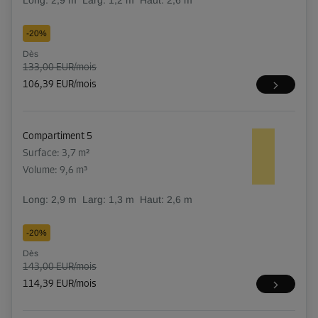
Long:
2,9
m
Larg:
1,2
m
Haut:
2,6
m
-20%
Dès
133,00 EUR/mois
106,39 EUR/mois
Compartiment 5
Surface: 3,7 m²
Volume: 9,6 m³
Long:
2,9
m
Larg:
1,3
m
Haut:
2,6
m
-20%
Dès
143,00 EUR/mois
114,39 EUR/mois