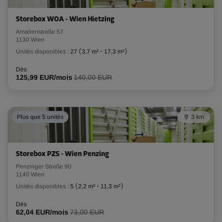
Volume: 9,6 m³
Storebox WOA - Wien Hietzing
Long:
2,9
m
Larg:
1,3
m
Haut:
2,6
m
Amalienstraße 57
1130 Wien
Unités disponibles :
27
(
3,7 m²
-
17,3 m²
)
-20%
Dès
Dès
125,99 EUR/mois
140,00 EUR
143,00 EUR/mois
114,39 EUR/mois
Plus que 5 unités
3 km
Compartiment 27
Surface: 7,9 m²
Volume: 20,5 m³
Storebox PZS - Wien Penzing
Penzinger Straße 90
Long:
4,5
m
Larg:
1,8
m
Haut:
2,6
m
1140 Wien
Unités disponibles :
5
(
2,2 m²
-
11,3 m²
)
-10%
Dès
Dès
62,04 EUR/mois
73,00 EUR
231,00 EUR/mois