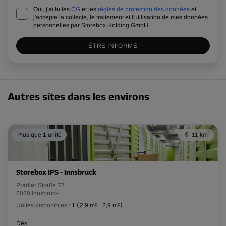
Oui, j'ai lu les
CG
et les
règles de protection des données
et
j'accepte la collecte, le traitement et l'utilisation de mes données
personnelles par Storebox Holding GmbH.
ÊTRE INFORMÉ
Autres sites dans les environs
Plus que 1 unité
11 km
Storebox IPS - Innsbruck
Pradler Straße 77
6020 Innsbruck
Unités disponibles :
1
(
2,9 m²
-
2,9 m²
)
Dès