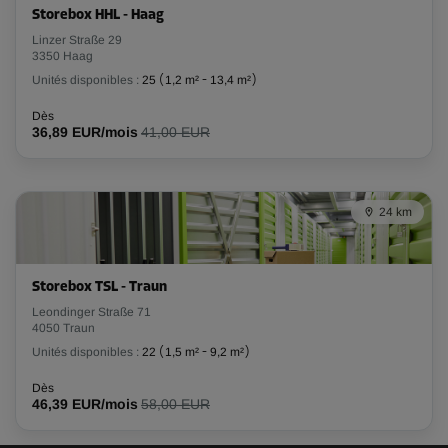
Storebox HHL - Haag
Linzer Straße 29
3350 Haag
Unités disponibles :
25
(
1,2 m²
-
13,4 m²
)
Dès
36,89 EUR/mois
41,00 EUR
24 km
Storebox TSL - Traun
Leondinger Straße 71
4050 Traun
Unités disponibles :
22
(
1,5 m²
-
9,2 m²
)
Dès
46,39 EUR/mois
58,00 EUR