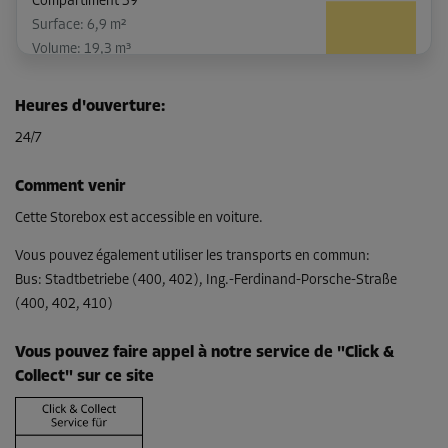
Compartiment 39
Surface: 6,9 m²
Volume: 19,3 m³
Long:
3,4
m
Larg:
2
m
Haut:
2,8
m
Heures d'ouverture
:
-15%
24/7
Dès
140,00 EUR/mois
Comment venir
118,99 EUR/mois
Cette Storebox est accessible en voiture.
Vous pouvez également utiliser les transports en commun
:
Bus
:
Stadtbetriebe (400, 402), Ing.-Ferdinand-Porsche-Straße
Compartiment 40
(400, 402, 410)
Surface: 10,8 m²
Volume: 30,2 m³
Vous pouvez faire appel à notre service de "Click &
Long:
4,3
m
Larg:
2,5
m
Haut:
2,8
m
Collect" sur ce site
Dès
188,00 EUR/mois