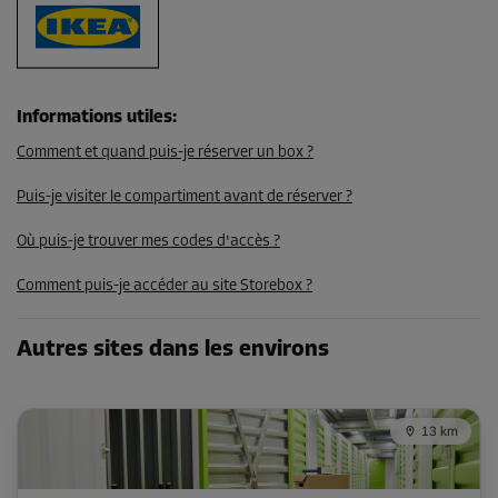
Compartiment 45
Surface: 9,7 m²
Volume: 27,2 m³
Informations utiles
:
Comment et quand puis-je réserver un box ?
Long:
4,3
m
Larg:
2,3
m
Haut:
2,8
m
Puis-je visiter le compartiment avant de réserver ?
-5%
Dès
Où puis-je trouver mes codes d'accès ?
175,00 EUR/mois
Comment puis-je accéder au site Storebox ?
166,24 EUR/mois
Autres sites dans les environs
13 km