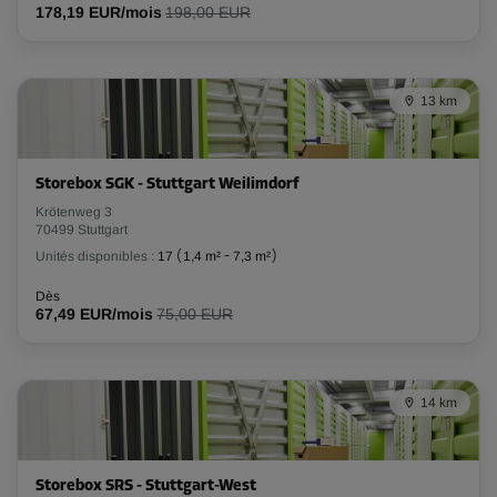
178,19 EUR/mois
198,00 EUR
Long:
2
m
Larg:
3,1
m
Haut:
3
m
-20%
13 km
Dès
213,00 EUR/mois
170,39 EUR/mois
Storebox SGK - Stuttgart Weilimdorf
Krötenweg 3
70499 Stuttgart
Compartiment 18
Unités disponibles :
17
(
1,4 m²
-
7,3 m²
)
Surface: 7,9 m²
Dès
Volume: 23,7 m³
67,49 EUR/mois
75,00 EUR
Long:
1,8
m
Larg:
4,4
m
Haut:
3
m
14 km
-10%
Dès
242,00 EUR/mois
217,79 EUR/mois
Storebox SRS - Stuttgart-West