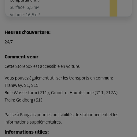
Compartiment 9
Surface: 5,5 m²
Volume: 16,5 m³
Long:
1,4
m
Larg:
3,9
m
Haut:
3
m
Heures d'ouverture
:
-10%
24/7
Dès
197,00 EUR/mois
Comment venir
177,29 EUR/mois
Cette Storebox est accessible en voiture.
Vous pouvez également utiliser les transports en commun
:
Tramway
:
S1, S15
Compartiment 11
Bus
:
Wasserturm (711), Grund- u. Hauptschule (711, 717A)
Surface: 6,3 m²
Train
:
Goldberg (S1)
Volume: 18,9 m³
Long:
3,2
m
Larg:
2
m
Haut:
3
m
Passe à l'anglais pour les possibilités de stationnement et les
informations supplémentaires.
-20%
Informations utiles
:
Dès