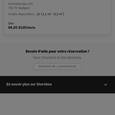
Schloßstraße 100
70176 Stuttgart
Unités disponibles :
15
(
2,1 m²
-
8,2 m²
)
Compartiment 19
Surface: 8,6 m²
Dès
98,00 EUR/mois
Volume: 25,8 m³
Long:
2
m
Larg:
4,3
m
Haut:
3
m
-10%
Besoin d’aide pour votre réservation ?
Vous trouverez ici les réponses.
Dès
249,00 EUR/mois
OBTENIR DE L’ASSISTANCE
224,09 EUR/mois
En savoir plus sur Storebox
Compartiment 20
Surface: 9,2 m²
Volume: 27,6 m³
Long:
2,1
m
Larg:
4,4
m
Haut:
3
m