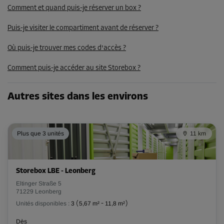
Comment et quand puis-je réserver un box ?
215,00 EUR/mois
171,99 EUR/mois
Puis-je visiter le compartiment avant de réserver ?
Où puis-je trouver mes codes d'accès ?
Compartiment 14
Comment puis-je accéder au site Storebox ?
Surface: 7,3 m²
Volume: 21,9 m³
Autres sites dans les environs
Long:
2,4
m
Larg:
3
m
Haut:
3
m
-10%
Plus que 3 unités
11 km
Dès
233,00 EUR/mois
209,69 EUR/mois
Storebox LBE - Leonberg
Eltinger Straße 5
71229 Leonberg
Compartiment 15
Unités disponibles :
3
(
5,67 m²
-
11,8 m²
)
Surface: 6,2 m²
Dès
Volume: 18,6 m³