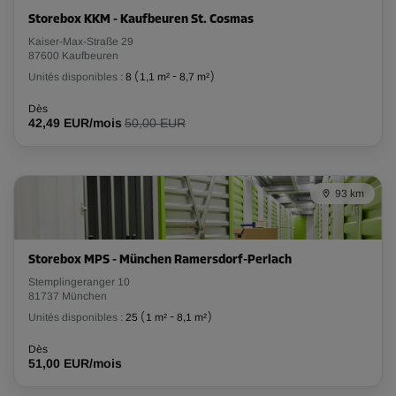
Long:
1,3
m
Larg:
0,9
m
Haut:
3
m
Storebox KKM - Kaufbeuren St. Cosmas
Kaiser-Max-Straße 29
-10%
87600 Kaufbeuren
Unités disponibles :
8
(
1,1 m²
-
8,7 m²
)
Dès
59,00 EUR/mois
Dès
53,09 EUR/mois
42,49 EUR/mois
50,00 EUR
Compartiment 17
93 km
Surface: 2,8 m²
Volume: 8,4 m³
Long:
1,9
m
Larg:
1,5
m
Haut:
3
m
Storebox MPS - München Ramersdorf-Perlach
Stemplingeranger 10
81737 München
-10%
Unités disponibles :
25
(
1 m²
-
8,1 m²
)
Dès
123,00 EUR/mois
Dès
51,00 EUR/mois
110,69 EUR/mois