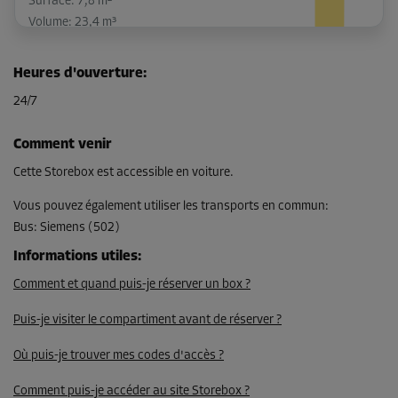
Surface: 7,8 m²
Volume: 23,4 m³
Long:
4
m
Larg:
2
m
Haut:
3
m
Heures d'ouverture
:
-10%
24/7
Dès
249,00 EUR/mois
Comment venir
224,09 EUR/mois
Cette Storebox est accessible en voiture.
Vous pouvez également utiliser les transports en commun
:
Bus
:
Siemens (502)
Compartiment 13
Surface: 2,5 m²
Informations utiles
:
Volume: 7,5 m³
Comment et quand puis-je réserver un box ?
Long:
1,9
m
Larg:
1,3
m
Haut:
3
m
Puis-je visiter le compartiment avant de réserver ?
-10%
Où puis-je trouver mes codes d'accès ?
Dès
Comment puis-je accéder au site Storebox ?
113,00 EUR/mois