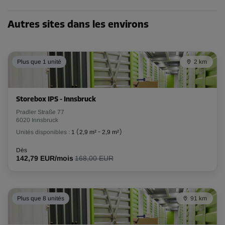
101,69 EUR/mois
Autres sites dans les environs
Compartiment 15
Surface: 9,1 m²
Plus que 1 unité
2 km
Volume: 27,3 m³
Long:
4,3
m
Larg:
2,1
m
Haut:
3
m
Storebox IPS - Innsbruck
Pradler Straße 77
-10%
6020 Innsbruck
Dès
Unités disponibles :
1
(
2,9 m²
-
2,9 m²
)
267,00 EUR/mois
240,29 EUR/mois
Dès
142,79 EUR/mois
168,00 EUR
Compartiment 16
Plus que 8 unités
91 km
Surface: 1,2 m²
Volume: 3,6 m³