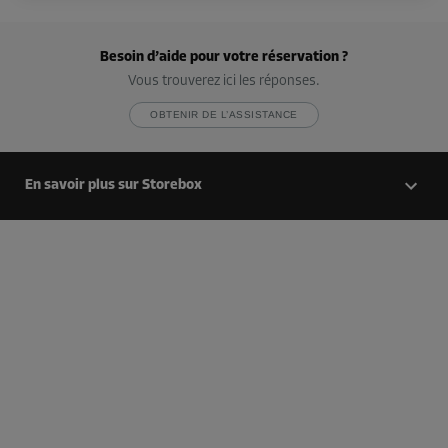
Compartiment 20
Besoin d’aide pour votre réservation ?
Surface: 2,8 m²
Vous trouverez ici les réponses.
Volume: 8,4 m³
OBTENIR DE L’ASSISTANCE
Long:
1,9
m
Larg:
1,5
m
Haut:
3
m
-10%
En savoir plus sur Storebox
Dès
123,00 EUR/mois
110,69 EUR/mois
Compartiment 23
Surface: 3,1 m²
Volume: 9,3 m³
Long:
2,6
m
Larg:
1,2
m
Haut:
3
m