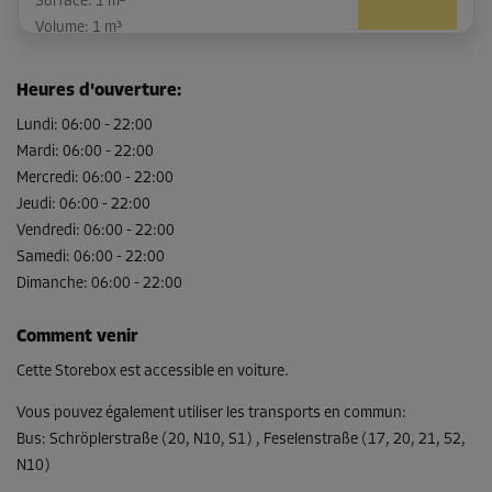
Surface: 1 m²
Volume: 1 m³
Long:
1
m
Larg:
1
m
Haut:
1
m
Heures d'ouverture
:
-30%
Lundi
:
06:00
-
22:00
Mardi
:
06:00
-
22:00
Dès
20,00 EUR/mois
Mercredi
:
06:00
-
22:00
13,99 EUR/mois
Jeudi
:
06:00
-
22:00
Vendredi
:
06:00
-
22:00
Samedi
:
06:00
-
22:00
Dimanche
Compartiment 8
:
06:00
-
22:00
Surface: 1 m²
Comment venir
Volume: 1 m³
Cette Storebox est accessible en voiture.
Long:
1
m
Larg:
1
m
Haut:
1
m
Vous pouvez également utiliser les transports en commun
:
-30%
Bus
:
Schröplerstraße (20, N10, S1) , Feselenstraße (17, 20, 21, 52,
Dès
N10)
20,00 EUR/mois