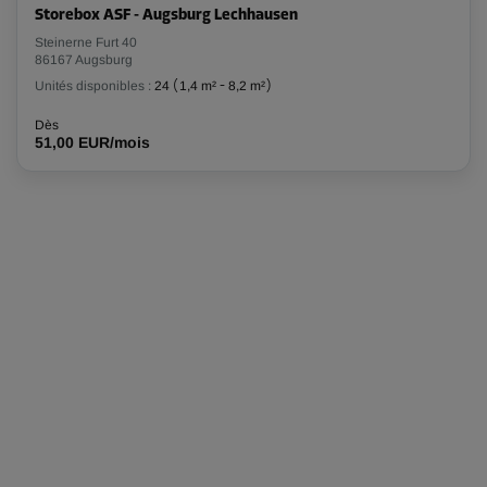
Storebox ASF - Augsburg Lechhausen
Compartiment 13
Steinerne Furt 40
86167 Augsburg
Surface: 1 m²
Unités disponibles :
24
(
1,4 m²
-
8,2 m²
)
Volume: 1 m³
Dès
Long:
1
m
Larg:
1
m
Haut:
1
m
51,00 EUR/mois
-30%
Dès
20,00 EUR/mois
13,99 EUR/mois
Compartiment 17
Surface: 1 m²
Volume: 1 m³
Long:
1
m
Larg:
1
m
Haut:
1
m