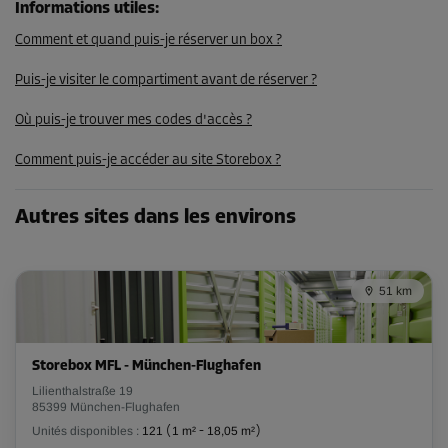
Informations utiles
:
13,99 EUR/mois
Comment et quand puis-je réserver un box ?
Puis-je visiter le compartiment avant de réserver ?
Compartiment 9
Surface: 1 m²
Où puis-je trouver mes codes d'accès ?
Volume: 1 m³
Comment puis-je accéder au site Storebox ?
Long:
1
m
Larg:
1
m
Haut:
1
m
Autres sites dans les environs
-30%
Dès
20,00 EUR/mois
51 km
13,99 EUR/mois
Storebox MFL - München-Flughafen
Compartiment 10
Lilienthalstraße 19
Surface: 1 m²
85399 München-Flughafen
Volume: 1 m³
Unités disponibles :
121
(
1 m²
-
18,05 m²
)