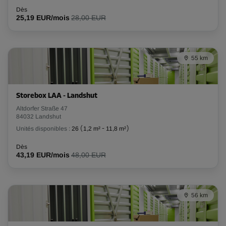
Long:
1
m
Larg:
1
m
Haut:
1
m
Dès
25,19 EUR/mois
28,00 EUR
-30%
Dès
20,00 EUR/mois
55 km
13,99 EUR/mois
Storebox LAA - Landshut
Compartiment 11
Altdorfer Straße 47
Surface: 1 m²
84032 Landshut
Volume: 1 m³
Unités disponibles :
26
(
1,2 m²
-
11,8 m²
)
Dès
Long:
1
m
Larg:
1
m
Haut:
1
m
43,19 EUR/mois
48,00 EUR
-30%
Dès
56 km
20,00 EUR/mois
13,99 EUR/mois