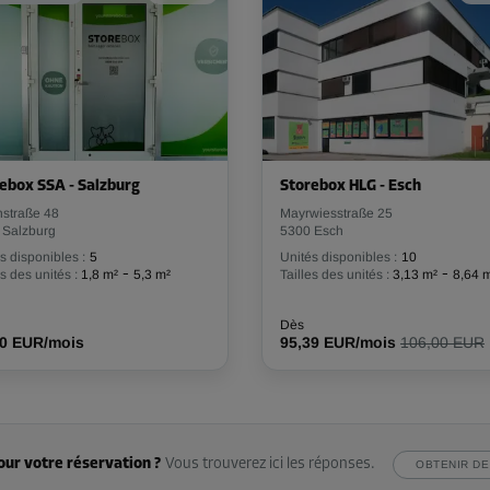
ebox SSA - Salzburg
Storebox HLG - Esch
nstraße 48
Mayrwiesstraße 25
 Salzburg
5300 Esch
s disponibles :
5
Unités disponibles :
10
-
-
es des unités :
1,8 m²
5,3 m²
Tailles des unités :
3,13 m²
8,64 
Dès
00 EUR/mois
95,39 EUR/mois
106,00 EUR
our votre réservation ?
Vous trouverez ici les réponses.
OBTENIR DE