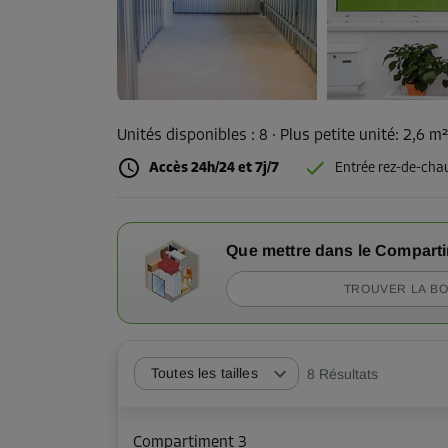
Unités disponibles :
8
· Plus petite unité
:
2,6 m
Accès 24h/24 et 7j/7
Entrée rez-de-cha
Que mettre dans le Compart
TROUVER LA BO
Toutes les tailles
8
Résultats
Compartiment 3