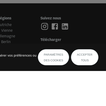
égions
Suivez nous
utriche
Vienne
llemagne
Télécharger
Berlin
ays-Bas
Eindhoven
PARAMÈTRES
ACCEPTER
gérer vos préférences ou
elgique
DES COOKIES
TOUS
Bruges
uisse
uxembourg