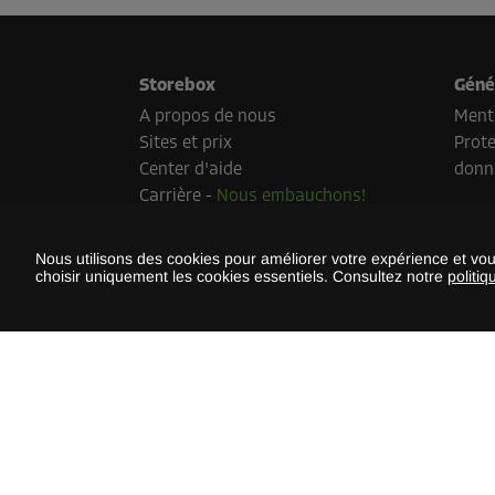
Storebox
Géné
A propos de nous
Menti
Sites et prix
Prote
Center d'aide
donn
Carrière
-
Nous embauchons!
Presse
Développement durable
Nous utilisons des cookies pour améliorer votre expérience et vo
choisir uniquement les cookies essentiels. Consultez notre
politiq
Méth
Les mé
et le p