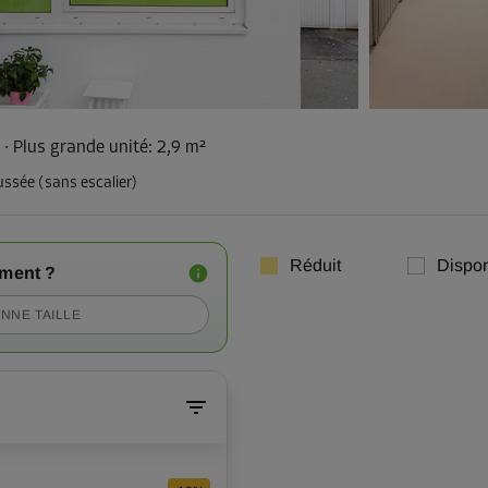
²
·
Plus grande unité
:
2,9 m²
ussée (sans escalier)
Réduit
Dispon
iment ?
NNE TAILLE