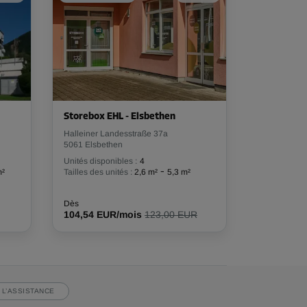
Storebox EHL - Elsbethen
Halleiner Landesstraße 37a
5061 Elsbethen
Unités disponibles :
4
-
m²
Tailles des unités :
2,6 m²
5,3 m²
Dès
104,54 EUR/mois
123,00 EUR
 L’ASSISTANCE