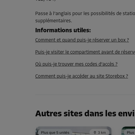
Surface: 2,6 m²
Volume: 8,1 m³
Passe à l'anglais pour les possibilités de stat
supplémentaires.
Long:
2,65
m
Larg:
0,95
m
Haut:
3,08
m
Informations utiles
:
Comment et quand puis-je réserver un box ?
Compartiment 77
Puis-je visiter le compartiment avant de réserv
Surface: 2,6 m²
Où puis-je trouver mes codes d'accès ?
Volume: 8,1 m³
Comment puis-je accéder au site Storebox ?
Long:
2,65
m
Larg:
0,96
m
Haut:
3,08
m
Compartiment 85
Autres sites dans les env
Surface: 2,7 m²
Volume: 8,4 m³
Plus que 5 unités
3 km
Plus