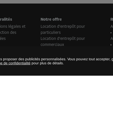
ralités
Notre offre
R
ons légales et
Location d'entrepôt pour
A
ction des
particuliers
ées
Location d'entrepôt pour
A
commerciaux
Devenir partenaire de franchise
P
Real Estate Contact
us proposer des publicités personnalisées. Vous pouvez tout accepter, 
ue de confidentialité
pour plus de détails.
B
odes de paiement
S
L
thodes de paiement peuvent varier selon l’emplacement de la Storebox
ays.
©
2026
Storebox Holding GmbH