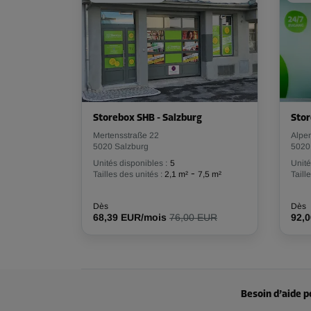
Long:
2,8
m
Larg:
0,95
m
Haut:
3,08
m
Storebox SHB - Salzburg
Stor
Mertensstraße 22
Alpe
5020 Salzburg
5020
Unités disponibles :
5
Unité
-
Tailles des unités :
2,1 m²
7,5 m²
Taill
Dès
Dès
68,39 EUR/mois
76,00 EUR
92,
Besoin d’aide p