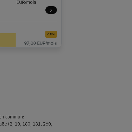
EUR/mois
-10%
97,00 EUR/mois
Dès
87,29 EUR/mois
-10%
97,00 EUR/mois
Dès
87,29 EUR/mois
s en commun
:
aße (2, 10, 180, 181, 260,
-10%