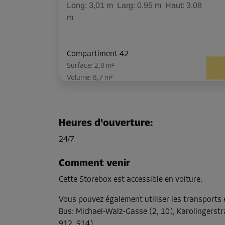
Long:
3,01
m
Larg:
0,95
m
Haut:
3,08
m
Compartiment 42
Surface: 2,8 m²
Volume: 8,7 m³
Long:
2,28
m
Larg:
1,2
m
Haut:
3,08
m
Heures d'ouverture
:
Compartiment 51
24/7
Surface: 2,8 m²
Volume: 8,7 m³
Comment venir
Cette Storebox est accessible en voiture.
Long:
2,28
m
Larg:
1,2
m
Haut:
3,08
m
Vous pouvez également utiliser les transport
Bus
:
Michael-Walz-Gasse (2, 10), Karolingerstr
Compartiment 72
912, 914)