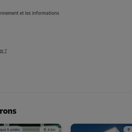
91,00 EUR/mois
ionnement et les informations
Dès
81,89
EUR/mois
er ?
-10%
91,00 EUR/mois
Dès
81,89
EUR/mois
-10%
irons
94,00 EUR/mois
Dès
84,59 EUR/mois
 que 5 unités
4 km