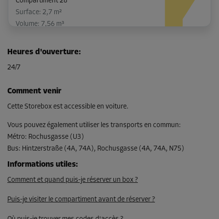
Compartiment 28
Surface: 2,7 m²
Volume: 7,56 m³
Long:
2,3
m
Larg:
1,17
m
Haut:
2,8
m
Heures d'ouverture
:
-30%
24/7
Dès
136,00 EUR/mois
Comment venir
95,19 EUR/mois
Cette Storebox est accessible en voiture.
Vous pouvez également utiliser les transports en commun
:
Métro
:
Rochusgasse (U3)
Compartiment 30
Bus
:
Hintzerstraße (4A, 74A), Rochusgasse (4A, 74A, N75)
Surface: 2,6 m²
Volume: 7,28 m³
Informations utiles
:
Comment et quand puis-je réserver un box ?
Long:
2,3
m
Larg:
1,13
m
Haut:
2,8
m
Puis-je visiter le compartiment avant de réserver ?
-30%
Dès