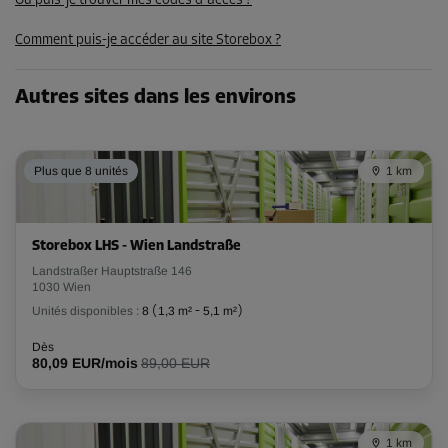
Où puis-je trouver mes codes d'accès ?
133,00 EUR/mois
Comment puis-je accéder au site Storebox ?
93,09 EUR/mois
Autres sites dans les environs
Compartiment 42
Surface: 2,4 m²
Volume: 6,72 m³
Plus que 8 unités
1 km
Long:
2,4
m
Larg:
1
m
Haut:
2,8
m
Storebox LHS - Wien Landstraße
-30%
Landstraßer Hauptstraße 146
Dès
1030 Wien
124,00 EUR/mois
Unités disponibles :
8
(
1,3 m²
-
5,1 m²
)
86,79 EUR/mois
Dès
80,09 EUR/mois
89,00 EUR
Compartiment 47
Surface: 2,2 m²
1 km
Volume: 6,16 m³