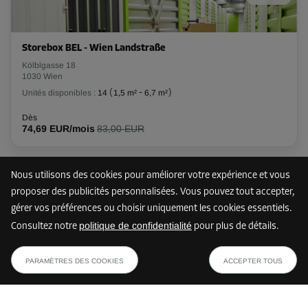
Long:
1,8
m
Larg:
1,22
m
Haut:
2,8
m
Storebox BEL - Wien Landstraße
-30%
Kölblgasse 18
1030 Wien
Dès
115,00 EUR/mois
Unités disponibles :
14
(
1,5 m²
-
6,7 m²
)
80,49 EUR/mois
Dès
74,69 EUR/mois
83,00 EUR
Compartiment 54
Surface: 2,7 m²
Nous utilisons des cookies pour améliorer votre expérience et vous
1 km
Volume: 7,56 m³
proposer des publicités personnalisées. Vous pouvez tout accepter,
gérer vos préférences ou choisir uniquement les cookies essentiels.
Long:
1,8
m
Larg:
1,5
m
Haut:
2,8
m
politique de confidentialité
Consultez notre
pour plus de détails.
Storebox SHG - Wien Landstraße
dès
-30%
AFFICHER LE PLAN
Markhofgasse 1-9
68,59 EUR/mois
PARAMÈTRES DES COOKIES
ACCEPTER TOUS
1030 Wien
Dès
Unités disponibles :
12
(
1,8 m²
-
12,9 m²
)
136,00 EUR/mois
95,19 EUR/mois
Dès