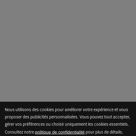
Compartiment 24
Surface: 2,6 m²
Volume: 7,28 m³
Long:
1,9
m
Larg:
1,4
m
Haut:
2,8
m
Dès
107,00 EUR/mois
Compartiment 27
Surface: 2 m²
Volume: 5,6 m³
Long:
1,6
m
Larg:
1,3
m
Haut:
2,8
m
Dès
Nous utilisons des cookies pour améliorer votre expérience et vous
90,00 EUR/mois
proposer des publicités personnalisées. Vous pouvez tout accepter,
gérer vos préférences ou choisir uniquement les cookies essentiels.
politique de confidentialité
Consultez notre
pour plus de détails.
Compartiment 31