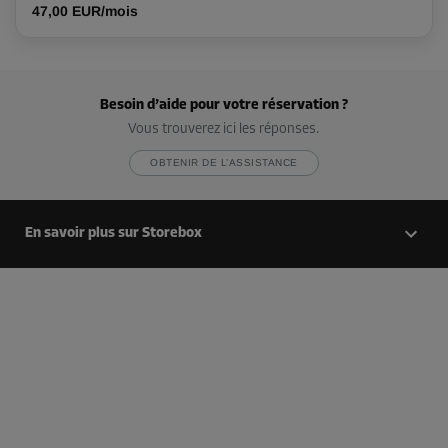
47,00 EUR/mois
Compartiment 22
Surface: 2,7 m²
Volume: 7,56 m³
Besoin d’aide pour votre réservation ?
Long:
2,2
m
Larg:
1,2
m
Haut:
2,8
m
Vous trouverez ici les réponses.
Dès
OBTENIR DE L’ASSISTANCE
110,00 EUR/mois
En savoir plus sur Storebox
Compartiment 23
Surface: 1,9 m²
Volume: 5,32 m³
Long:
1,6
m
Larg:
1,2
m
Haut:
2,8
m
Dès
87,00 EUR/mois