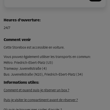
Compartiment 6
Heures d'ouverture
:
Surface: 2,2 m²
24/7
Volume: 6,16 m³
Long:
1,7
m
Larg:
1,3
m
Haut:
2,8
m
Comment venir
Dès
Cette Storebox est accessible en voiture.
96,00 EUR/mois
Vous pouvez également utiliser les transports en commun
:
Métro
:
Friedrich-Ebert-Platz (U3)
Tramway
:
Juvenellstraße (4)
Compartiment 7
Bus
:
Juvenellstraße (N10), Friedrich-Ebert-Platz (34)
Surface: 2,5 m²
Volume: 7 m³
Informations utiles
:
Comment et quand puis-je réserver un box ?
Long:
2
m
Larg:
1,3
m
Haut:
2,8
m
Puis-je visiter le compartiment avant de réserver ?
Dès
105,00 EUR/mois