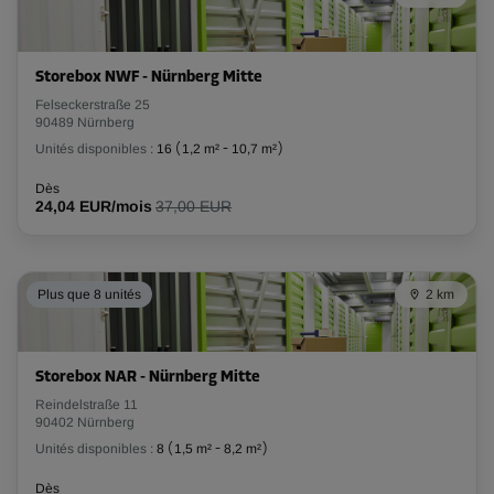
Compartiment 17
Surface: 2 m²
Storebox NWF - Nürnberg Mitte
Volume: 5,6 m³
Felseckerstraße 25
90489 Nürnberg
Long:
1,5
m
Larg:
1,3
m
Haut:
2,8
m
Unités disponibles :
16
(
1,2 m²
-
10,7 m²
)
Dès
Dès
90,00 EUR/mois
24,04 EUR/mois
37,00 EUR
Compartiment 21
Plus que 8 unités
2 km
Surface: 2,4 m²
Volume: 6,72 m³
Storebox NAR - Nürnberg Mitte
Long:
1,6
m
Larg:
1,5
m
Haut:
2,8
m
Reindelstraße 11
Dès
90402 Nürnberg
102,00 EUR/mois
Unités disponibles :
8
(
1,5 m²
-
8,2 m²
)
Dès