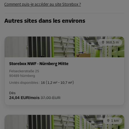
Comment puis-je accéder au site Storebox ?
Compartiment 13
Autres sites dans les environs
Surface: 5,6 m²
Volume: 16,8 m³
Long:
3,3
m
Larg:
1,7
m
Haut:
3
m
968,5 m
Dès
179,00 EUR/mois
Storebox NWF - Nürnberg Mitte
Felseckerstraße 25
90489 Nürnberg
Compartiment 16
Unités disponibles :
16
(
1,2 m²
-
10,7 m²
)
Surface: 11,8 m²
Volume: 35,4 m³
Dès
24,04 EUR/mois
37,00 EUR
Long:
4
m
Larg:
2,95
m
Haut:
3
m
Dès
274,00 EUR/mois
1 km