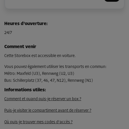
Compartiment 11
Heures d'ouverture
:
Surface: 4,7 m²
24/7
Volume: 14,1 m³
Long:
3,7
m
Larg:
1,27
m
Haut:
3
m
Comment venir
Dès
Cette Storebox est accessible en voiture.
161,00 EUR/mois
Vous pouvez également utiliser les transports en commun
:
Métro
:
Maxfeld (U3), Rennweg (U2, U3)
Bus
:
Schillerplatz (37, 46, 47, N12), Rennweg (N1)
Compartiment 12
Surface: 4,4 m²
Informations utiles
:
Volume: 13,2 m³
Comment et quand puis-je réserver un box ?
Long:
3,5
m
Larg:
1,26
m
Haut:
3
m
Puis-je visiter le compartiment avant de réserver ?
Dès
Où puis-je trouver mes codes d'accès ?
155,00 EUR/mois