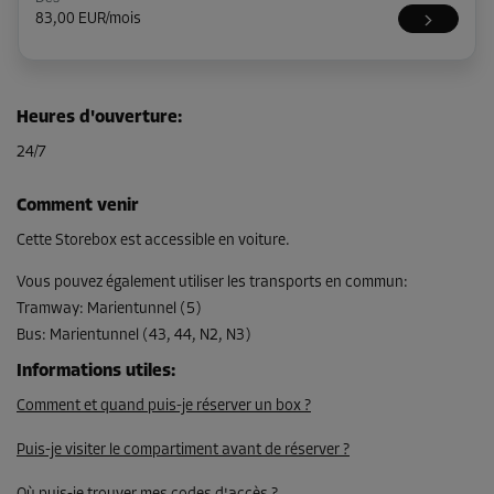
83,00 EUR/mois
Compartiment 25
Heures d'ouverture
:
Surface: 3,8 m²
24/7
Volume: 8,7 m³
Long:
2,7
m
Larg:
1,4
m
Haut:
2,3
m
Comment venir
Dès
Cette Storebox est accessible en voiture.
103,00 EUR/mois
Vous pouvez également utiliser les transports en commun
:
Tramway
:
Marientunnel (5)
Bus
:
Marientunnel (43, 44, N2, N3)
Compartiment 34
Surface: 5,7 m²
Informations utiles
:
Volume: 13,1 m³
Comment et quand puis-je réserver un box ?
Long:
3
m
Larg:
1,9
m
Haut:
2,3
m
Puis-je visiter le compartiment avant de réserver ?
Dès