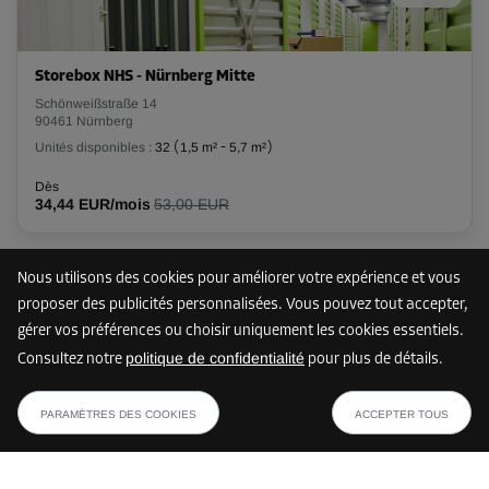
Compartiment 43
Storebox NHS - Nürnberg Mitte
Surface: 4,3 m²
Schönweißstraße 14
Volume: 9,9 m³
90461 Nürnberg
Unités disponibles :
32
(
1,5 m²
-
5,7 m²
)
Long:
2,4
m
Larg:
1,8
m
Haut:
2,3
m
Dès
34,44 EUR/mois
53,00 EUR
Dès
114,00 EUR/mois
Nous utilisons des cookies pour améliorer votre expérience et vous
2 km
proposer des publicités personnalisées. Vous pouvez tout accepter,
gérer vos préférences ou choisir uniquement les cookies essentiels.
politique de confidentialité
Consultez notre
pour plus de détails.
Storebox NMM - Nürnberg Mitte
dès
AFFICHER LE PLAN
Maxfeldstraße 69
47,00 EUR/mois
PARAMÈTRES DES COOKIES
ACCEPTER TOUS
90409 Nürnberg
Unités disponibles :
10
(
1,7 m²
-
11,8 m²
)
Dès