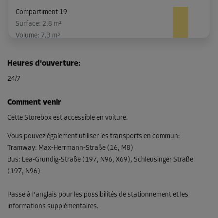
Compartiment 19
Surface: 2,8 m²
Volume: 7,3 m³
Long:
2,5
m
Larg:
1,1
m
Haut:
2,6
m
Heures d'ouverture
:
-15%
24/7
Dès
118,00 EUR/mois
Comment venir
100,29 EUR/mois
Cette Storebox est accessible en voiture.
Vous pouvez également utiliser les transports en commun
:
Tramway
:
Max-Herrmann-Straße (16, M8)
Compartiment 26
Bus
:
Lea-Grundig-Straße (197, N96, X69), Schleusinger Straße
Surface: 2,4 m²
(197, N96)
Volume: 6,2 m³
Long:
2,2
m
Larg:
1,1
m
Haut:
2,6
m
Passe à l'anglais pour les possibilités de stationnement et les
informations supplémentaires.
-15%