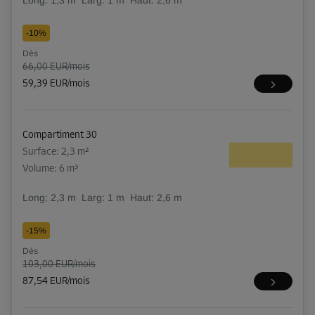
Long:
1,3
m
Larg:
1
m
Haut:
2,6
m
-10%
Dès
66,00 EUR/mois
59,39 EUR/mois
Compartiment 30
Surface: 2,3 m²
Volume: 6 m³
Long:
2,3
m
Larg:
1
m
Haut:
2,6
m
-15%
Dès
103,00 EUR/mois
87,54 EUR/mois