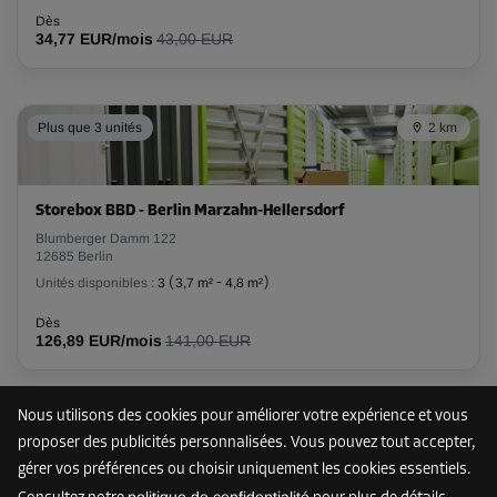
Dès
Volume: 2,3 m³
34,77 EUR/mois
43,00 EUR
Long:
1,7
m
Larg:
0,5
m
Haut:
2,6
m
-15%
Plus que 3 unités
2 km
Dès
47,00 EUR/mois
39,94 EUR/mois
Storebox BBD - Berlin Marzahn-Hellersdorf
Blumberger Damm 122
12685 Berlin
Compartiment 15
Unités disponibles :
3
(
3,7 m²
-
4,8 m²
)
Surface: 2,8 m²
Dès
Volume: 7,3 m³
126,89 EUR/mois
141,00 EUR
Long:
2,6
m
Larg:
1,1
m
Haut:
2,6
m
Nous utilisons des cookies pour améliorer votre expérience et vous
Plus que 6 unités
2 km
-15%
proposer des publicités personnalisées. Vous pouvez tout accepter,
Dès
gérer vos préférences ou choisir uniquement les cookies essentiels.
118,00 EUR/mois