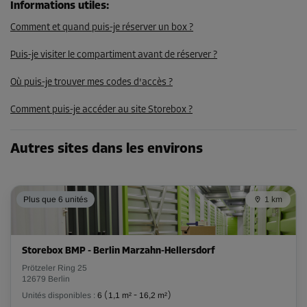
Informations utiles
:
Dès
Comment et quand puis-je réserver un box ?
106,00 EUR/mois
90,09 EUR/mois
Puis-je visiter le compartiment avant de réserver ?
Où puis-je trouver mes codes d'accès ?
Compartiment 10
Comment puis-je accéder au site Storebox ?
Surface: 0,8 m²
Volume: 2,1 m³
Autres sites dans les environs
Long:
1,6
m
Larg:
0,5
m
Haut:
2,6
m
-15%
Plus que 6 unités
1 km
Dès
43,00 EUR/mois
36,54 EUR/mois
Storebox BMP - Berlin Marzahn-Hellersdorf
Prötzeler Ring 25
12679 Berlin
Compartiment 8
Unités disponibles :
6
(
1,1 m²
-
16,2 m²
)
Surface: 0,9 m²