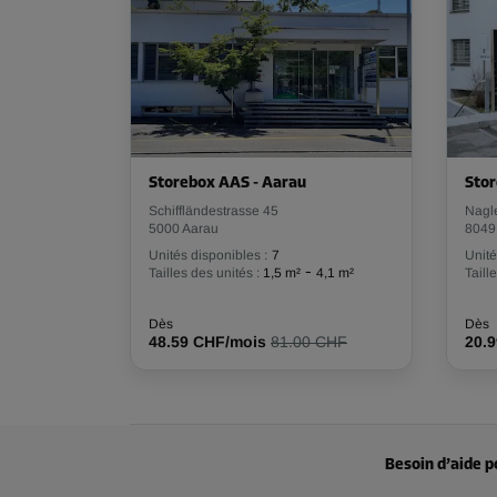
Storebox AAS - Aarau
Stor
Schiffländestrasse 45
Nagl
5000 Aarau
8049
Unités disponibles :
7
Unité
-
Tailles des unités :
1,5 m²
4,1 m²
Taill
Dès
Dès
48.59 CHF/mois
81.00 CHF
20.
Besoin d’aide p