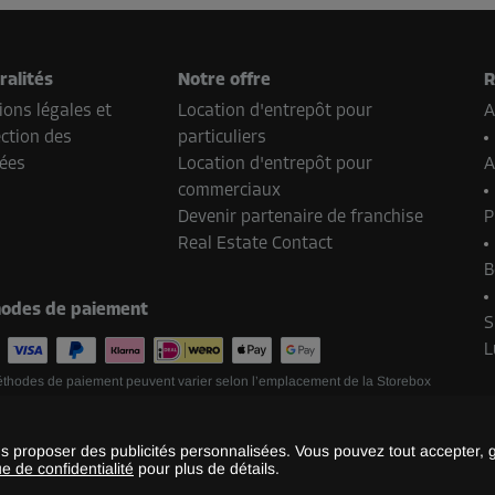
ralités
Notre offre
R
ons légales et
Location d'entrepôt pour
A
ction des
particuliers
ées
Location d'entrepôt pour
A
commerciaux
Devenir partenaire de franchise
P
Real Estate Contact
B
odes de paiement
S
L
thodes de paiement peuvent varier selon l’emplacement de la Storebox
ays.
us proposer des publicités personnalisées. Vous pouvez tout accepter, 
©
2026
Storebox Holding GmbH
ue de confidentialité
pour plus de détails.