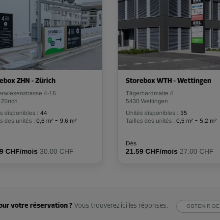
ebox ZHN - Zürich
Storebox WTH - Wettingen
erwiesenstrasse 4-16
Tägerhardmatte 4
 Zürich
5430 Wettingen
s disponibles :
44
Unités disponibles :
35
-
-
es des unités :
0,6 m²
9,6 m²
Tailles des unités :
0,5 m²
5,2 m²
Dès
99 CHF/mois
30.00 CHF
21.59 CHF/mois
27.00 CHF
our votre réservation ?
Vous trouverez ici les réponses.
OBTENIR DE