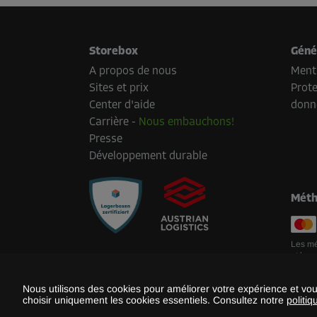
Storebox
Géné
A propos de nous
Menti
Sites et prix
Prote
Center d'aide
donn
Carrière
-
Nous embauchons!
Presse
Développement durable
Méth
Les mé
et le p
Nous utilisons des cookies pour améliorer votre expérience et vo
choisir uniquement les cookies essentiels. Consultez notre
politiq