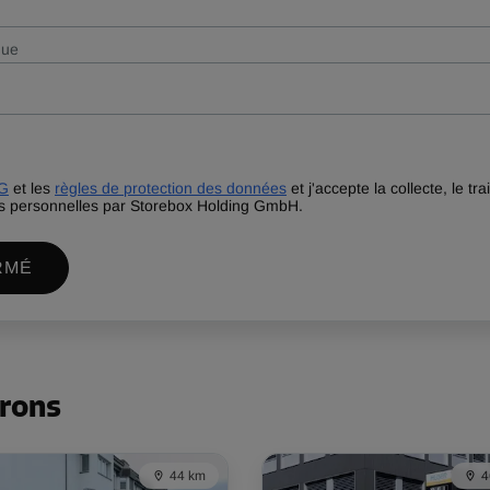
que
G
et les
règles de protection des données
et j'accepte la collecte, le tra
 personnelles par Storebox Holding GmbH.
RMÉ
irons
44 km
4