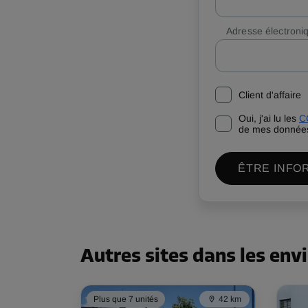
Adresse électroni
Client d'affaire
Oui, j'ai lu les
C
de mes données
ÊTRE INFO
Autres sites dans les env
Plus que 7 unités
42 km